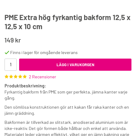
PME Extra hög fyrkantig bakform 12,5 x
12,5 x 10 cm
149 kr
Tårtbricka 3 mm silver fyrkantig 10 cm
Finns i lager för omgående leverans
LÄGG I VARUKORGEN
15 kr
2 Recensioner
€1.50
Produktbeskrivning:
KÖP
Fyrkantig bakform från PME som ger perfekta, jämna kanter varje
gång.
Den sömlösa konstruktionen gör att kakan får raka kanter och en
jämn gräddning.
Bakformen är tillverkad av slitstark, anodiserad aluminium som är
icke-reaktiv. Det gör formen både hållbar och enkel att använda.
Materialet leder värmen effektivt, vilket ger en jämn bakning varje