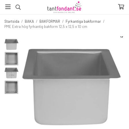
Startsida
/
BAKA
/
BAKFORMAR
/
Fyrkantiga bakformar
/
PME Extra hög fyrkantig bakform 12,5 x 12,5 x 10 cm
☓
Fler produkter du inte vill missa