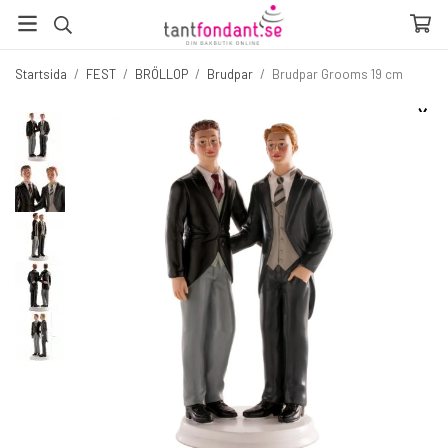
Startsida
/
FEST
/
BRÖLLOP
/
Brudpar
/
Brudpar Grooms 19 cm
☓
Fler produkter du inte vill missa