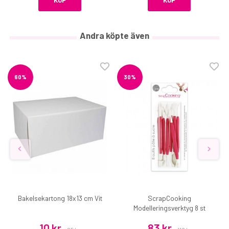
KÖP
KÖP
Andra köpte även
60%
30%
Bakelsekartong 18x13 cm Vit
ScrapCooking
Modelleringsverktyg 8 st
10 kr
83 kr