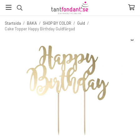
Startsida
/
BAKA
/
SHOP BY COLOR
/
Guld
/
Cake Topper Happy Birthday Guldfärgad
☓
Fler produkter du inte vill missa