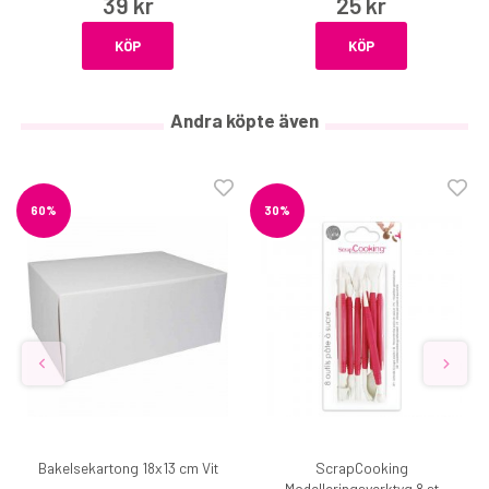
39 kr
25 kr
KÖP
KÖP
Andra köpte även
60%
30%
Bakelsekartong 18x13 cm Vit
ScrapCooking
Modelleringsverktyg 8 st