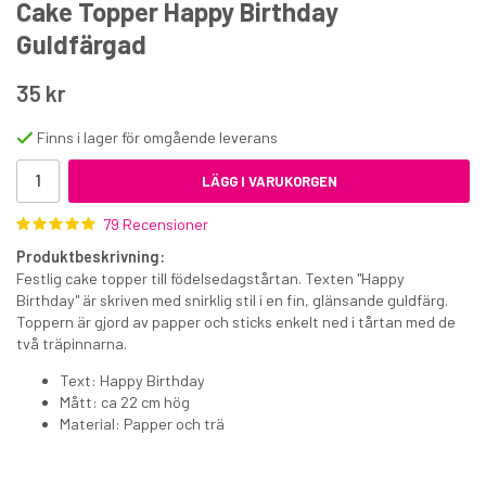
Cake Topper Happy Birthday
Guldfärgad
35 kr
Finns i lager för omgående leverans
LÄGG I VARUKORGEN
Tårtbricka guld/silver 34 cm
79 Recensioner
25 kr
Produktbeskrivning:
€2.50
Festlig cake topper till födelsedagstårtan. Texten "Happy
Birthday" är skriven med snirklig stil i en fin, glänsande guldfärg.
Toppern är gjord av papper och sticks enkelt ned i tårtan med de
KÖP
två träpinnarna.
Text: Happy Birthday
Mått: ca 22 cm hög
Material: Papper och trä