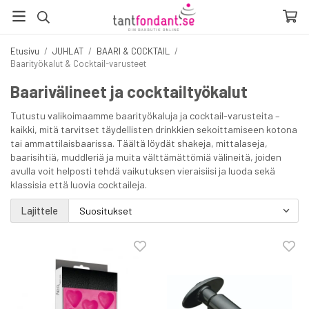
Etusivu
/
JUHLAT
/
BAARI & COCKTAIL
/
Baarityökalut & Cocktail-varusteet
Baarivälineet ja cocktailtyökalut
Tutustu valikoimaamme baarityökaluja ja cocktail-varusteita –
kaikki, mitä tarvitset täydellisten drinkkien sekoittamiseen kotona
tai ammattilaisbaarissa. Täältä löydät shakeja, mittalaseja,
baarisihtiä, muddleriä ja muita välttämättömiä välineitä, joiden
avulla voit helposti tehdä vaikutuksen vieraisiisi ja luoda sekä
klassisia että luovia cocktaileja.
Lajittele