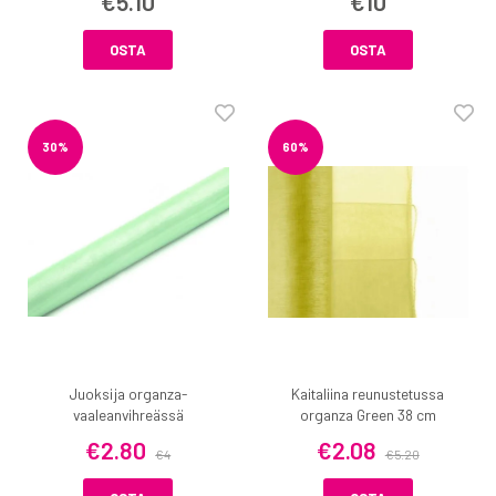
€5.10
€10
OSTA
OSTA
30%
60%
Juoksija organza-
Kaitaliina reunustetussa
vaaleanvihreässä
organza Green 38 cm
€2.80
€2.08
€4
€5.20