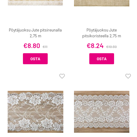
Pöytäjuoksu Jute pitsireunalla
Pöytäjuoksu Jute
2,75 m
pitsikoristeella 2,75 m
€8.80
€8.24
€11
€10.30
OSTA
OSTA