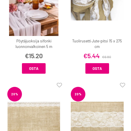
Pöytäjuoksija sifonki
Tuolirusetti Jute-pitsi 15 x 275
luonnonvalkoinen 5 m
cm
€15.20
€5.44
€6.80
OSTA
OSTA
20%
20%