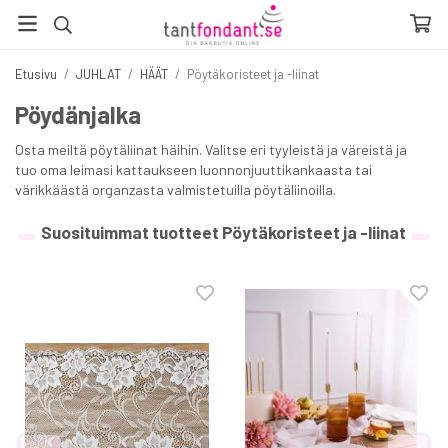
Etusivu
/
JUHLAT
/
HÄÄT
/
Pöytäkoristeet ja -liinat
Pöydänjalka
Osta meiltä pöytäliinat häihin. Valitse eri tyyleistä ja väreistä ja
tuo oma leimasi kattaukseen luonnonjuuttikankaasta tai
värikkäästä organzasta valmistetuilla pöytäliinoilla.
Suosituimmat tuotteet Pöytäkoristeet ja -liinat