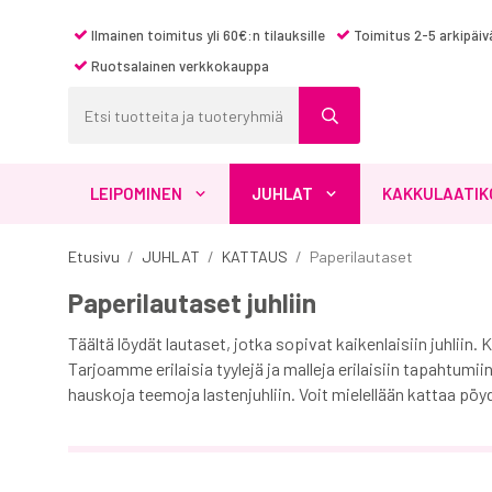
Ilmainen toimitus yli 60€:n tilauksille
Toimitus 2-5 arkipäiv
Ruotsalainen verkkokauppa
LEIPOMINEN
JUHLAT
KAKKULAATIK
Etusivu
/
JUHLAT
/
KATTAUS
/
Paperilautaset
Paperilautaset juhliin
Täältä löydät lautaset, jotka sopivat kaikenlaisiin juhliin
Tarjoamme erilaisia ​​tyylejä ja malleja erilaisiin tapahtumii
hauskoja teemoja lastenjuhliin. Voit mielellään kattaa pöy