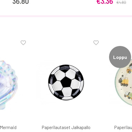
36.80
€3.36
€4.80
Loppu
 Mermaid
Paperilautaset Jalkapallo
Paperila