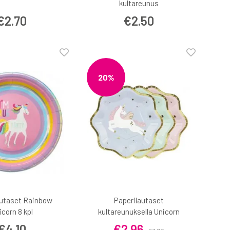
kultareunus
€2.70
€2.50
20%
autaset Rainbow
Paperilautaset
icorn 8 kpl
kultareunuksella Unicorn
€4.10
€2.96