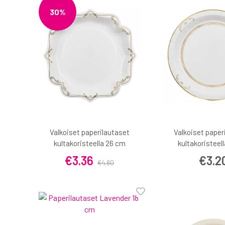
30%
Valkoiset paperilautaset
Valkoiset paper
kultakoristeella 26 cm
kultakoristeel
€3.36
€3.2
€4.80