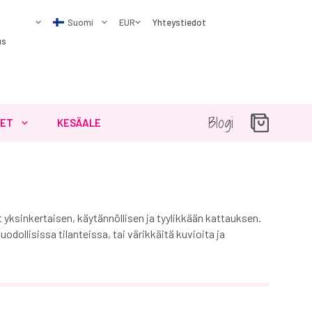
Yhteystiedot
us
Blogi
SET
KESÄALE
t yksinkertaisen, käytännöllisen ja tyylikkään kattauksen.
muodollisissa tilanteissa, tai värikkäitä kuvioita ja