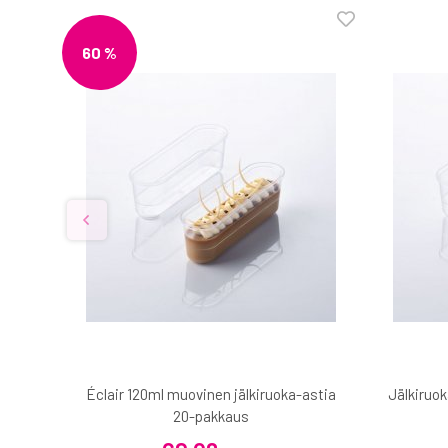
60 %
n
Éclair 120ml muovinen jälkiruoka-astia
Jälkiruok
20-pakkaus