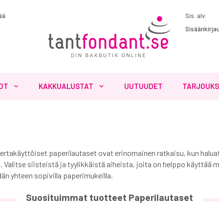
ää
Sisäänkirja
OT
KAKKUALUSTAT
UUTUUDET
TARJOUK
. Kertakäyttöiset paperilautaset ovat erinomainen ratkaisu, kun halua
n. Valitse siisteistä ja tyylikkäistä aiheista, joita on helppo käyttää 
dän yhteen sopivilla paperimukeilla.
Suosituimmat tuotteet Paperilautaset