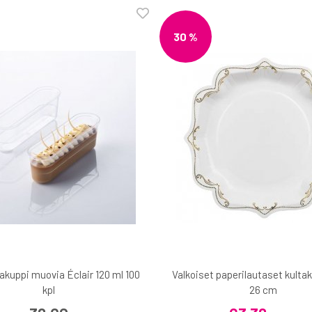
30 %
akuppi muovia Éclair 120 ml 100
Valkoiset paperilautaset kultak
kpl
26 cm