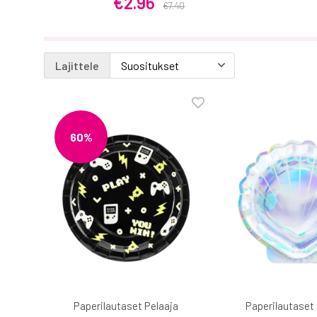
€2.96
€7.40
Lajittele
60%
Paperilautaset Pelaaja
Paperilautaset