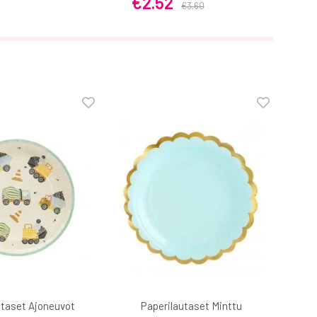
€2.52
€3.60
utaset Ajoneuvot
Paperilautaset Minttu