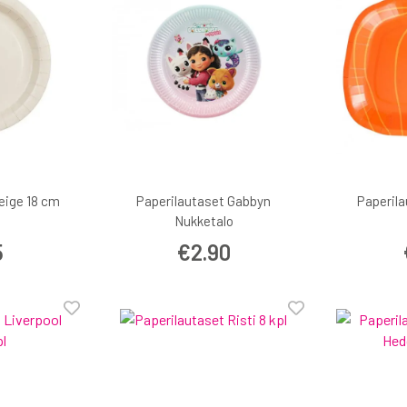
eige 18 cm
Paperilautaset Gabbyn
Paperila
Nukketalo
5
€2.90