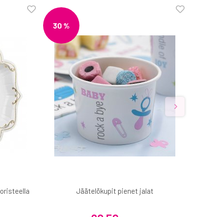
30 %
oristeella
Jäätelökupit pienet jalat