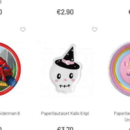
l
0
€2.90
piderman 8
Paperilautaset Kallo 6 kpl
Paperil
Un
0
€3.70