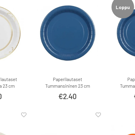
Loppu
ilautaset
Paperilautaset
Pap
la 23 cm
Tummansininen 23 cm
Tumman
0
€2.40