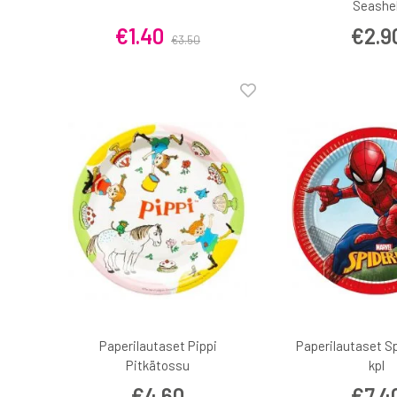
Seashel
€1.40
€2.9
€3.50
Paperilautaset Pippi
Paperilautaset S
Pitkätossu
kpl
€4.60
€7.4