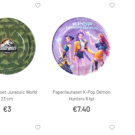
set Jurassic World
Paperilautaset K-Pop Demon
23 cm
Hunters 8 kpl
€3
€7.40