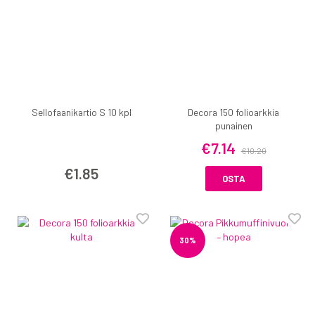
Sellofaanikartio S 10 kpl
Decora 150 folioarkkia
punainen
€7.14
€10.20
€1.85
OSTA
30%