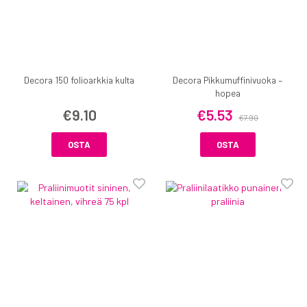
Decora 150 folioarkkia kulta
Decora Pikkumuffinivuoka –
hopea
€9.10
€5.53
€7.90
OSTA
OSTA