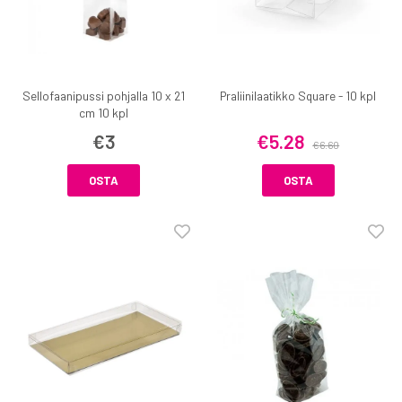
Sellofaanipussi pohjalla 10 x 21
Praliinilaatikko Square - 10 kpl
cm 10 kpl
€3
€5.28
€6.60
OSTA
OSTA