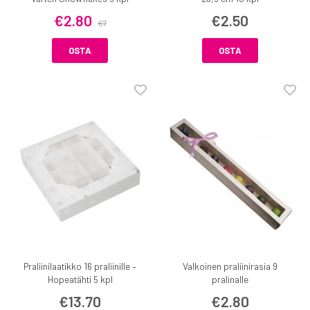
€2.80
€2.50
€7
OSTA
OSTA
Praliinilaatikko 16 praliinille –
Valkoinen praliinirasia 9
Hopeatähti 5 kpl
pralinalle
€13.70
€2.80