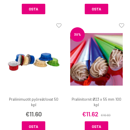
OSTA
OSTA
30%
Praliinimuotit pyöreät/ovat 50
Praliinitornit Ø23 x 55 mm 100
kpl
kpl
€11.60
€11.62
€16.60
OSTA
OSTA