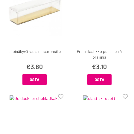
Läpinäkyvä rasia macaronsille
Praliinilaatikko punainen 4
praliinia
€3.80
€3.10
OSTA
OSTA