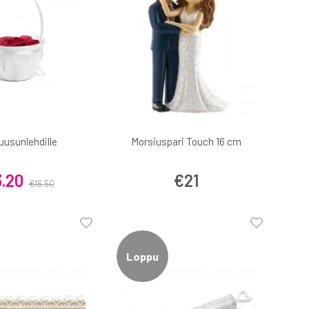
ruusunlehdille
Morsiuspari Touch 16 cm
3.20
€21
€16.50
Loppu