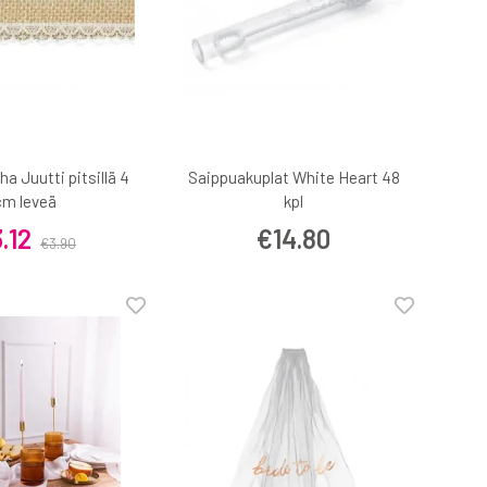
a Juutti pitsillä 4
Saippuakuplat White Heart 48
cm leveä
kpl
.12
€14.80
€3.90