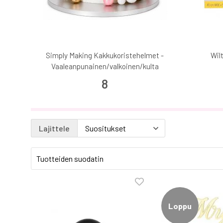
 20 x
Simply Making Kakkukoristehelmet -
Wil
Vaaleanpunainen/valkoinen/kulta
8
Lajittele
Tuotteiden suodatin
Loppu