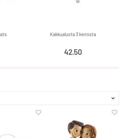
eats
Kakkualusta 3 kerrosta
Cak
42.50