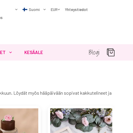
Yhteystiedot
us
Blogi
SET
KESÄALE
kakkuun. Löydät myös hääpäivään sopivat kakkutelineet ja