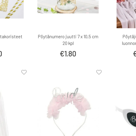
ultakoristeet
Pöytänumero juutti 7 x 10,5 cm
Pöytäj
20 kpl
luonno
0
€1.80