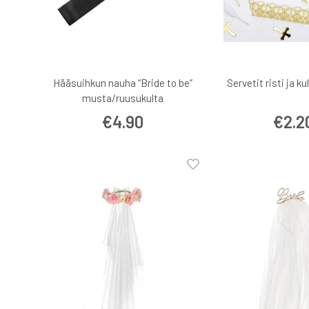
Hääsuihkun nauha “Bride to be”
Servetit risti ja k
musta/ruusukulta
€4.90
€2.2