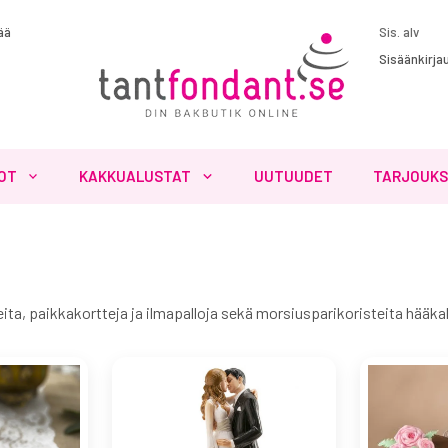
ää
Sisäänkirja
OT
KAKKUALUSTAT
UUTUUDET
TARJOUK
eita, paikkakortteja ja ilmapalloja sekä morsiusparikoristeita hää