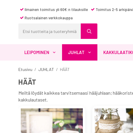
Ilmainen toimitus yli 60€:n tilauksille
Toimitus 2-5 arkipäiv
Ruotsalainen verkkokauppa
LEIPOMINEN
JUHLAT
KAKKULAATIK
Etusivu
/
JUHLAT
/
HÄÄT
HÄÄT
Meiltä löydät kaikkea tarvitsemaasi hääjuhlaan; hääkorist
kakkulautaset.