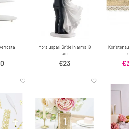
kerrosta
Morsiuspari Bride in arms 18
Koristenauh
cm
50
€23
€3