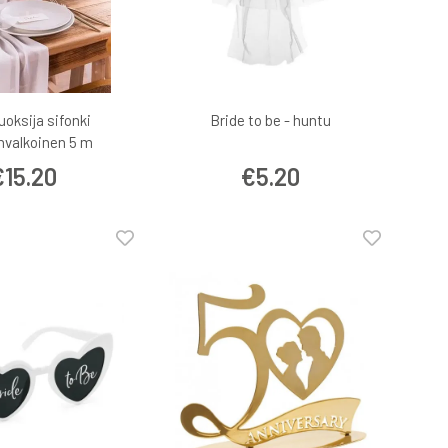
uoksija sifonki
Bride to be - huntu
nvalkoinen 5 m
€15.20
€5.20