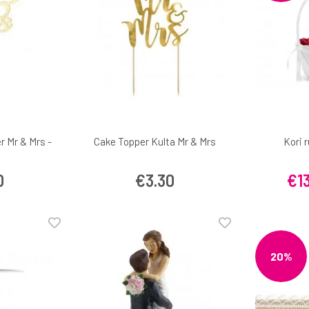
r Mr & Mrs -
Cake Topper Kulta Mr & Mrs
Kori 
0
€3.30
€1
20%