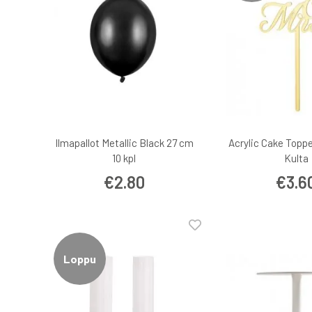
Ilmapallot Metallic Black 27 cm
Acrylic Cake Toppe
10 kpl
Kulta
€2.80
€3.6
Loppu