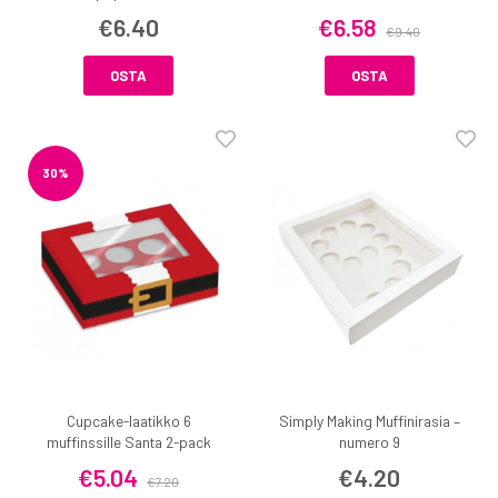
€6.40
€6.58
€9.40
OSTA
OSTA
30%
Cupcake-laatikko 6
Simply Making Muffinirasia –
muffinssille Santa 2-pack
numero 9
€5.04
€4.20
€7.20