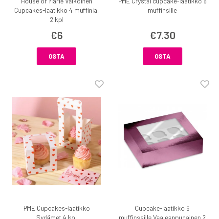
House of Marie Valkoinen
PME Crystal cupcake-laatikko 6
Cupcakes-laatikko 4 muffinia,
muffinsille
2 kpl
€6
€7.30
OSTA
OSTA
PME Cupcakes-laatikko
Cupcake-laatikko 6
Sydämet 4 kpl
muffinssille Vaaleanpunainen 2