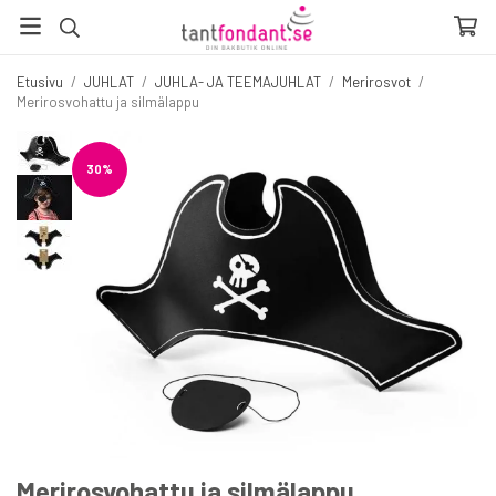
Etusivu
/
JUHLAT
/
JUHLA- JA TEEMAJUHLAT
/
Merirosvot
/
Merirosvohattu ja silmälappu
30%
Merirosvohattu ja silmälappu