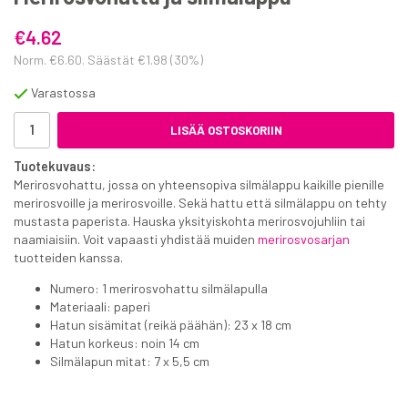
€4.62
Norm.
€6.60
. Säästät
€1.98
(
30
%)
Varastossa
LISÄÄ OSTOSKORIIN
Tuotekuvaus:
Merirosvohattu, jossa on yhteensopiva silmälappu kaikille pienille
merirosvoille ja merirosvoille. Sekä hattu että silmälappu on tehty
mustasta paperista. Hauska yksityiskohta merirosvojuhliin tai
naamiaisiin. Voit vapaasti yhdistää muiden
merirosvosarjan
tuotteiden kanssa.
Numero: 1 merirosvohattu silmälapulla
Materiaali: paperi
Hatun sisämitat (reikä päähän): 23 x 18 cm
Hatun korkeus: noin 14 cm
Silmälapun mitat: 7 x 5,5 cm