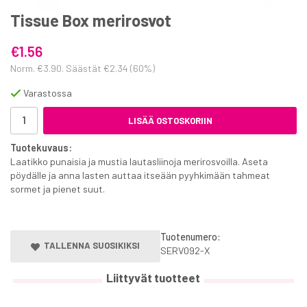
Tissue Box merirosvot
€1.56
Norm.
€3.90
. Säästät
€2.34
(
60
%)
Varastossa
LISÄÄ OSTOSKORIIN
Tuotekuvaus:
Laatikko punaisia ja mustia lautasliinoja merirosvoilla. Aseta
pöydälle ja anna lasten auttaa itseään pyyhkimään tahmeat
sormet ja pienet suut.
Tuotenumero:
TALLENNA SUOSIKIKSI
SERV092-X
Liittyvät tuotteet