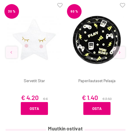
30 %
60 %
Servetit Star
Paperilautaset Pelaaja
€ 4.20
€ 1.40
€ 6
€ 3.50
OSTA
OSTA
Muutkin ostivat