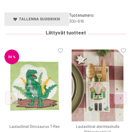
Tuotenumero:
TALLENNA SUOSIKIKSI
300-616
Liittyvät tuotteet
30 %
Lautasliinat Dinosaurus T-Rex
Lautasliinat aterintaskulla
Pähkinänsärkijä