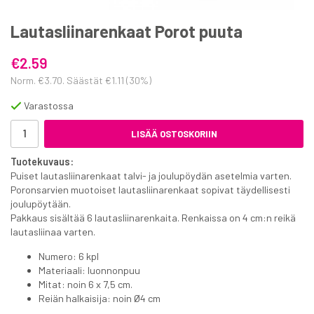
Lautasliinarenkaat Porot puuta
€2.59
Norm.
€3.70
. Säästät
€1.11
(
30
%)
Varastossa
LISÄÄ OSTOSKORIIN
Tuotekuvaus:
Puiset lautasliinarenkaat talvi- ja joulupöydän asetelmia varten.
Poronsarvien muotoiset lautasliinarenkaat sopivat täydellisesti
joulupöytään.
Pakkaus sisältää 6 lautasliinarenkaita. Renkaissa on 4 cm:n reikä
lautasliinaa varten.
Numero: 6 kpl
Materiaali: luonnonpuu
Mitat: noin 6 x 7,5 cm.
Reiän halkaisija: noin Ø4 cm