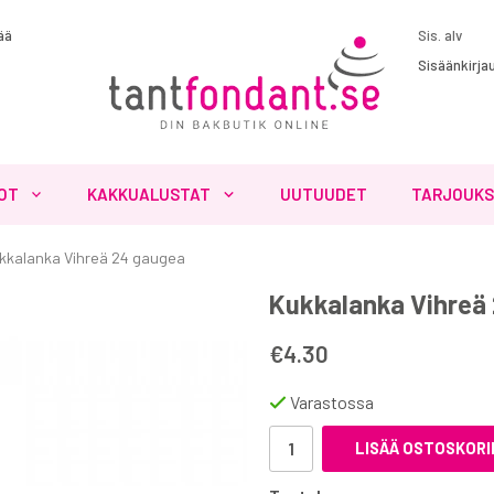
ää
Sisäänkirja
OT
KAKKUALUSTAT
UUTUUDET
TARJOUK
kkalanka Vihreä 24 gaugea
Kukkalanka Vihreä
€4.30
Varastossa
LISÄÄ OSTOSKORI