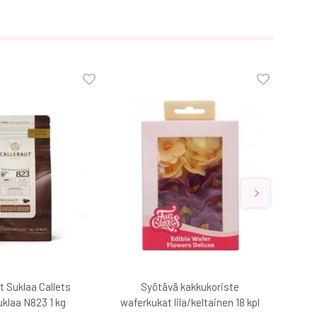
t Suklaa Callets
Syötävä kakkukoriste
Kak
klaa N823 1 kg
waferkukat lila/keltainen 18 kpl
k