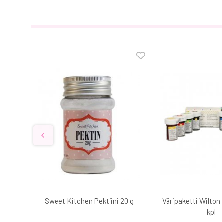
ni 20
Sweet Kitchen Pektiini 20 g
Väripaketti Wilton 
kpl