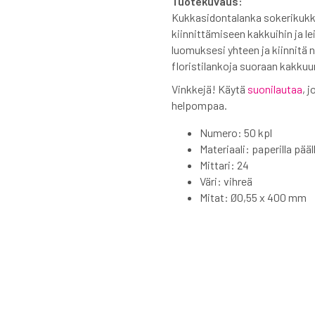
Tuotekuvaus:
Kukkasidontalanka sokerikukki
kiinnittämiseen kakkuihin ja l
luomuksesi yhteen ja kiinnitä 
floristilankoja suoraan kakkuu
Vinkkejä! Käytä
suonilautaa
, 
helpompaa.
Numero: 50 kpl
Materiaali: paperilla pää
Mittari: 24
Väri: vihreä
Mitat: Ø0,55 x 400 mm