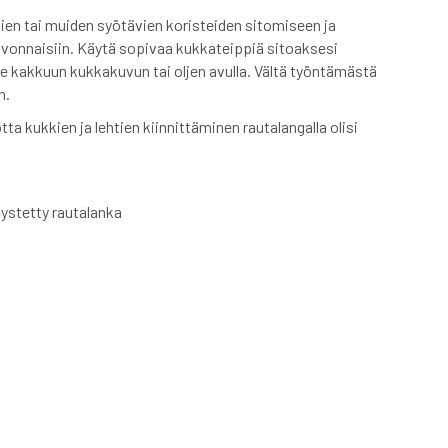
en tai muiden syötävien koristeiden sitomiseen ja
eivonnaisiin. Käytä sopivaa kukkateippiä sitoaksesi
ne kakkuun kukkakuvun tai oljen avulla. Vältä työntämästä
n.
jotta kukkien ja lehtien kiinnittäminen rautalangalla olisi
llystetty rautalanka