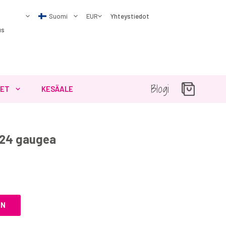
Yhteystiedot
us
Blogi
SET
KESÄALE
 24 gaugea
IN