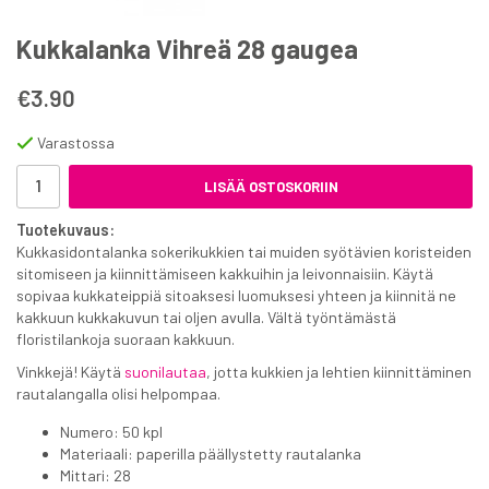
Kukkalanka Vihreä 28 gaugea
€3.90
Varastossa
LISÄÄ OSTOSKORIIN
Tuotekuvaus:
Kukkasidontalanka sokerikukkien tai muiden syötävien koristeiden
sitomiseen ja kiinnittämiseen kakkuihin ja leivonnaisiin. Käytä
sopivaa kukkateippiä sitoaksesi luomuksesi yhteen ja kiinnitä ne
kakkuun kukkakuvun tai oljen avulla. Vältä työntämästä
floristilankoja suoraan kakkuun.
Vinkkejä! Käytä
suonilautaa
, jotta kukkien ja lehtien kiinnittäminen
rautalangalla olisi helpompaa.
Numero: 50 kpl
Materiaali: paperilla päällystetty rautalanka
Mittari: 28