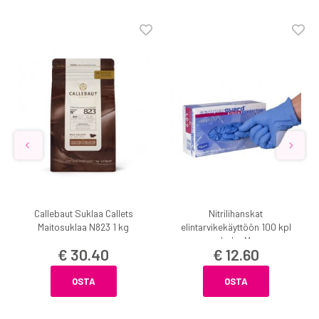
Callebaut Suklaa Callets
Nitrilihanskat
Maitosuklaa N823 1 kg
elintarvikekäyttöön 100 kpl
koko M
€ 30.40
€ 12.60
OSTA
OSTA