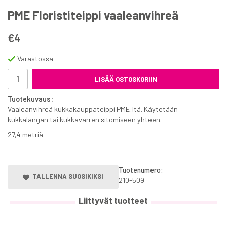
PME Floristiteippi vaaleanvihreä
€4
Varastossa
LISÄÄ OSTOSKORIIN
Tuotekuvaus:
Vaaleanvihreä kukkakauppateippi PME:ltä. Käytetään
kukkalangan tai kukkavarren sitomiseen yhteen.
27,4 metriä.
Tuotenumero:
TALLENNA SUOSIKIKSI
210-509
Liittyvät tuotteet