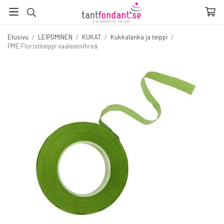
Etusivu
/
LEIPOMINEN
/
KUKAT
/
Kukkalanka ja teippi
/
PME Floristiteippi vaaleanvihreä