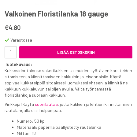
Valkoinen Floristilanka 18 gauge
€4.80
Varastossa
LISÄÄ OSTOSKORIIN
Tuotekuvaus:
Kukkasidontalanka sokerikukkien tai muiden syötävien koristeiden
sitomiseen ja kiinnittämiseen kakkuihin ja leivonnaisiin. Käytä
sopivaa kukkateippiä sitoaksesi luomuksesi yhteen ja kiinnitä ne
kakkuun kukkakuvun tai oljen avulla. Vältä työntämästä
floristilankoja suoraan kakkuun.
Vinkkejä! Käytä
suonilautaa
, jotta kukkien ja lehtien kiinnittäminen
rautalangalla olisi helpompaa.
Numero: 50 kpl
Materiaali: paperilla päällystetty rautalanka
Mittari: 18