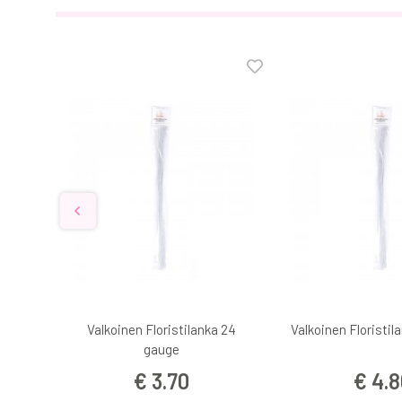
gauge
Valkoinen Floristilanka 24
Valkoinen Floristil
gauge
€ 3.70
€ 4.8