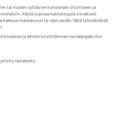
en tai muiden syötävien koristeiden sitomiseen ja
eivonnaisiin. Käytä sopivaa kukkateippiä sitoaksesi
ne kakkuun kukkakuvun tai oljen avulla. Vältä työntämästä
n.
jotta kukkien ja lehtien kiinnittäminen rautalangalla olisi
llystetty rautalanka