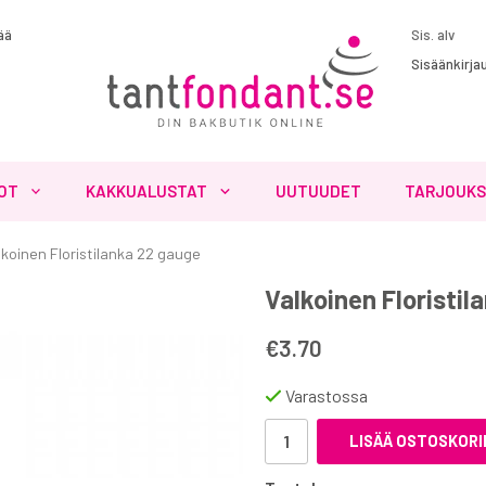
ää
Sisäänkirja
OT
KAKKUALUSTAT
UUTUUDET
TARJOUK
lkoinen Floristilanka 22 gauge
Valkoinen Floristil
€3.70
Varastossa
LISÄÄ OSTOSKORI