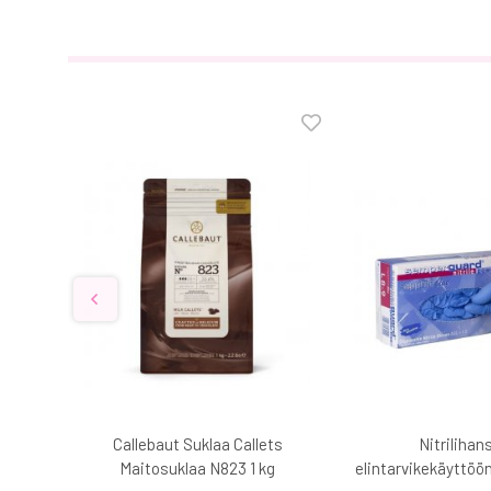
3 cm
Callebaut Suklaa Callets
Nitrilihan
Maitosuklaa N823 1 kg
elintarvikekäyttöön