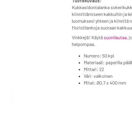
Tuotekuvaus:
Kukkasidontalanka sokerikukki
kiinnittämiseen kakkuihin ja l
luomuksesi yhteen ja kiinnitä 
floristilankoja suoraan kakkuu
Vinkkejä! Käytä
suonilautaa
, 
helpompaa.
Numero: 50 kpl
Materiaali: paperilla pää
Mittari: 22
Väri: valkoinen
Mitat: Ø0,7 x 400 mm