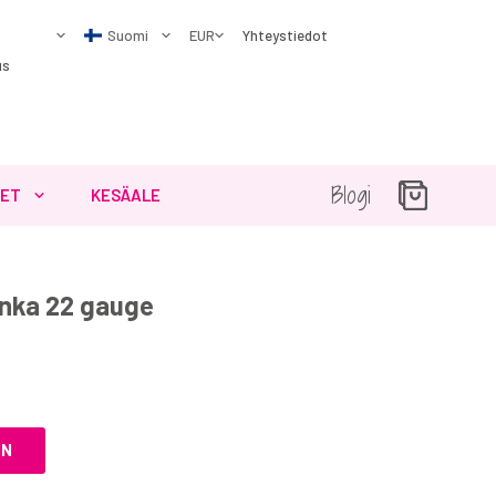
Yhteystiedot
us
Blogi
SET
KESÄALE
anka 22 gauge
IN