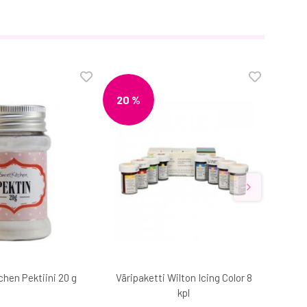
20 %
hen Pektiini 20 g
Väripaketti Wilton Icing Color 8
Mars
kpl