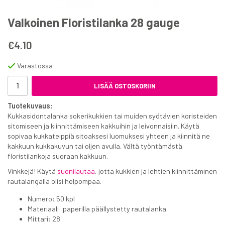
Valkoinen Floristilanka 28 gauge
€4.10
Varastossa
LISÄÄ OSTOSKORIIN
Tuotekuvaus:
Kukkasidontalanka sokerikukkien tai muiden syötävien koristeiden
sitomiseen ja kiinnittämiseen kakkuihin ja leivonnaisiin. Käytä
sopivaa kukkateippiä sitoaksesi luomuksesi yhteen ja kiinnitä ne
kakkuun kukkakuvun tai oljen avulla. Vältä työntämästä
floristilankoja suoraan kakkuun.
Vinkkejä! Käytä
suonilautaa
, jotta kukkien ja lehtien kiinnittäminen
rautalangalla olisi helpompaa.
Numero: 50 kpl
Materiaali: paperilla päällystetty rautalanka
Mittari: 28