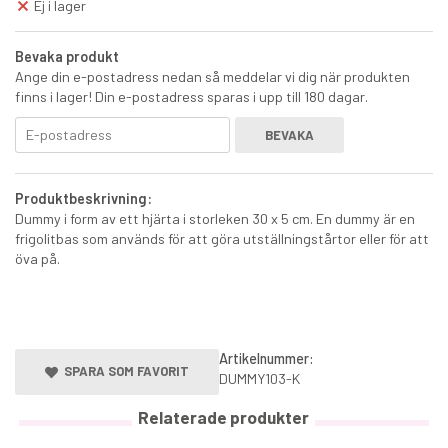
Ej i lager
Bevaka produkt
Ange din e-postadress nedan så meddelar vi dig när produkten
finns i lager! Din e-postadress sparas i upp till 180 dagar.
BEVAKA
Saracino Pastafärg Tallgrön
Produktbeskrivning:
Dummy i form av ett hjärta i storleken 30 x 5 cm. En dummy är en
28 kr
35 kr
frigolitbas som används för att göra utställningstårtor eller för att
€2.88
öva på.
KÖP
Artikelnummer:
SPARA SOM FAVORIT
DUMMY103-K
Relaterade produkter