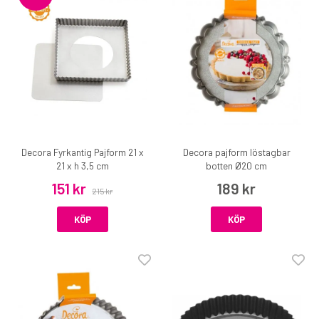
Decora Fyrkantig Pajform 21 x
Decora pajform löstagbar
21 x h 3,5 cm
botten Ø20 cm
151 kr
189 kr
215 kr
KÖP
KÖP