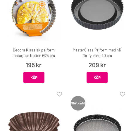
Decora Klassisk pajform
MasterClass Pajform med hål
löstagbar botten Ø25 cm
för fyllning 20 cm
195 kr
209 kr
KÖP
KÖP
Slutsåld