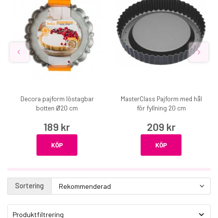
Decora pajform löstagbar
MasterClass Pajform med hål
botten Ø20 cm
för fyllning 20 cm
189 kr
209 kr
KÖP
KÖP
Sortering
Produktfiltrering