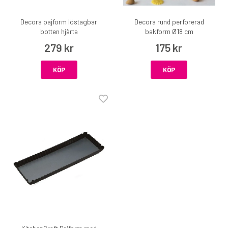
Decora pajform löstagbar
Decora rund perforerad
botten hjärta
bakform Ø18 cm
279 kr
175 kr
KÖP
KÖP