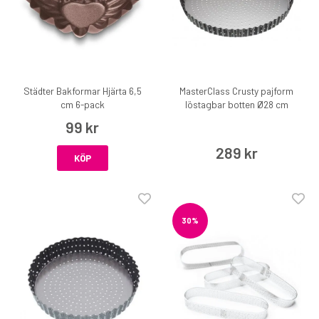
Städter Bakformar Hjärta 6,5
MasterClass Crusty pajform
cm 6-pack
löstagbar botten Ø28 cm
99 kr
289 kr
KÖP
30%