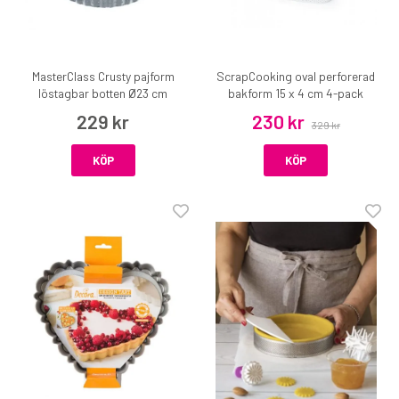
MasterClass Crusty pajform
ScrapCooking oval perforerad
löstagbar botten Ø23 cm
bakform 15 x 4 cm 4-pack
229 kr
230 kr
329 kr
KÖP
KÖP