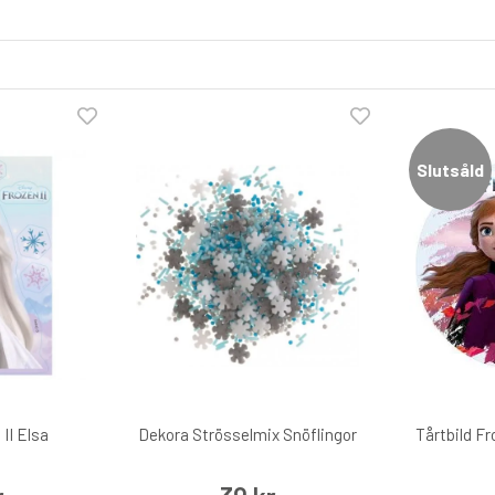
Slutsåld
 II Elsa
Dekora Strösselmix Snöflingor
Tårtbild Fr