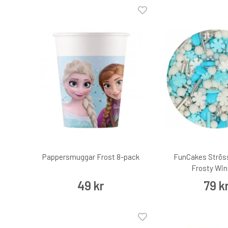
Pappersmuggar Frost 8-pack
FunCakes Strös
Frosty Win
49 kr
79 k