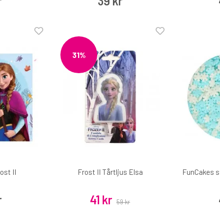
r
39 kr
31%
ost II
Frost II Tårtljus Elsa
FunCakes s
r
41 kr
59 kr