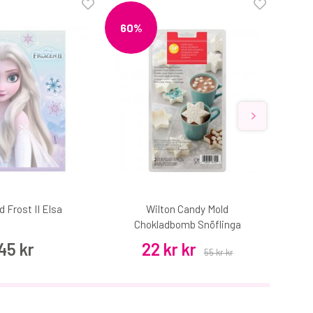
60%
d Frost II Elsa
Wilton Candy Mold
Deko
Chokladbomb Snöflinga
45 kr
22 kr kr
55 kr kr