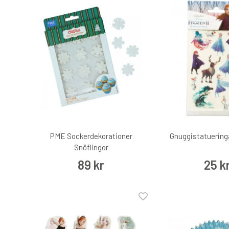
PME Sockerdekorationer
Gnuggistatueringa
Snöflingor
89 kr
25 k