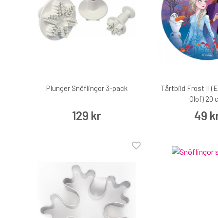
Plunger Snöflingor 3-pack
Tårtbild Frost II (
Olof) 20
129 kr
49 k