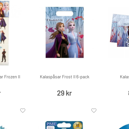
r Frozen II
Kalaspåsar Frost II 6-pack
Kala
r
29 kr