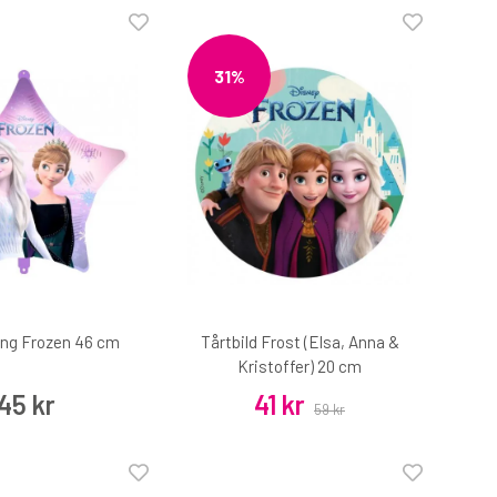
31%
ong Frozen 46 cm
Tårtbild Frost (Elsa, Anna &
Kristoffer) 20 cm
45 kr
41 kr
59 kr