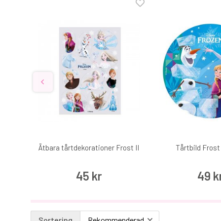
Ätbara tårtdekorationer Frost II
Tårtbild Frost
45 kr
49 k
Sortering