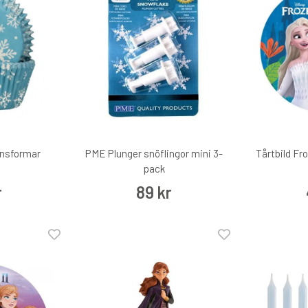
nsformar
PME Plunger snöflingor mini 3-
Tårtbild Fr
pack
r
89 kr