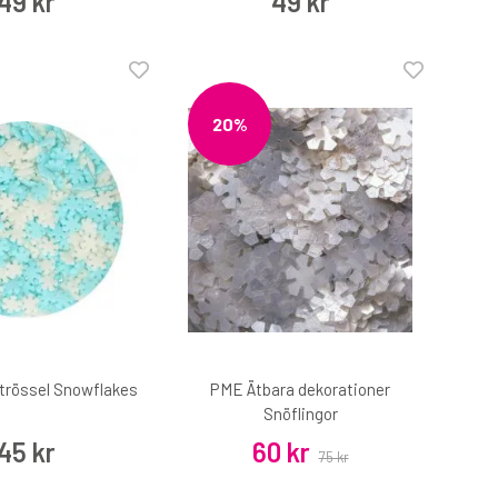
49 kr
49 kr
20%
trössel Snowflakes
PME Ätbara dekorationer
Snöflingor
45 kr
60 kr
75 kr