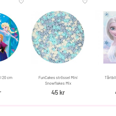
 I 20 cm
FunCakes strössel Mini
Tårtbil
Snowflakes Mix
r
45 kr