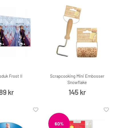
sduk Frost II
Scrapcooking Mini Embosser
Snowflake
89 kr
145 kr
60%