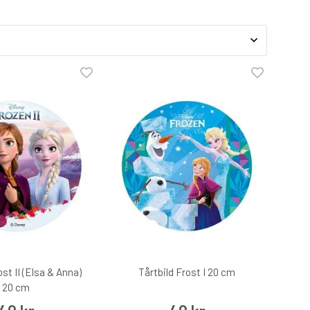
ost II (Elsa & Anna)
Tårtbild Frost I 20 cm
20 cm