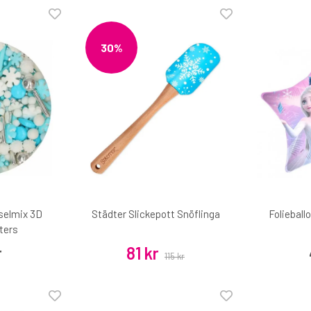
30%
selmix 3D
Städter Slickepott Snöflinga
Folieball
ters
r
81 kr
115 kr