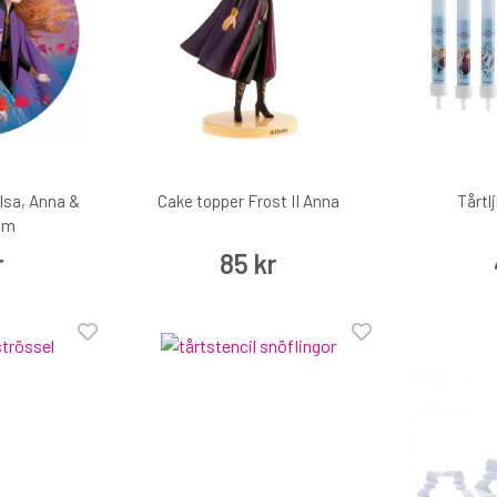
Elsa, Anna &
Cake topper Frost II Anna
Tårtl
 cm
r
85 kr