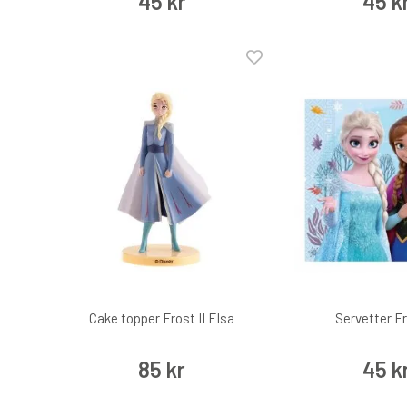
45 kr
45 k
Cake topper Frost II Elsa
Servetter Fr
85 kr
45 k