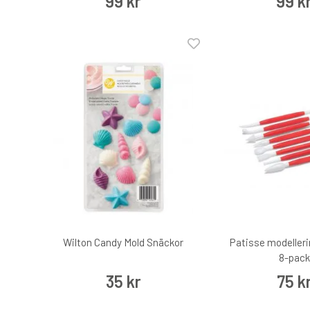
99 kr
99 k
Wilton Candy Mold Snäckor
Patisse modeller
8-pack
35 kr
75 k