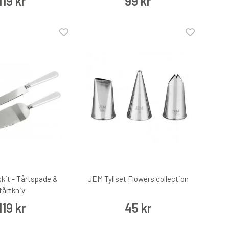
119 kr
99 kr
kit - Tårtspade &
JEM Tyllset Flowers collection
tårtkniv
119 kr
45 kr