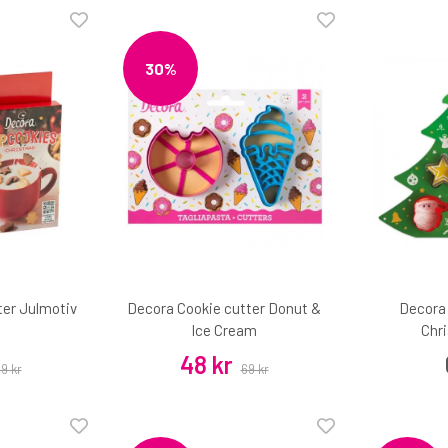
30%
ter Julmotiv
Decora Cookie cutter Donut &
Decora 
Ice Cream
Chr
48 kr
9 kr
69 kr