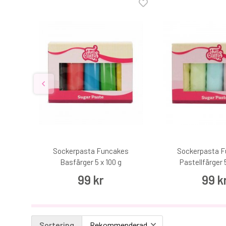
ckor
Sockerpasta Funcakes
Sockerpasta 
Basfärger 5 x 100 g
Pastellfärger 5
99 kr
99 k
Sortering