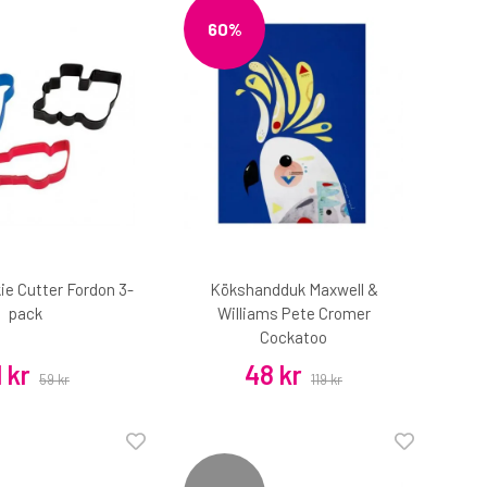
60%
ie Cutter Fordon 3-
Kökshandduk Maxwell &
pack
Williams Pete Cromer
Cockatoo
1 kr
48 kr
59 kr
119 kr