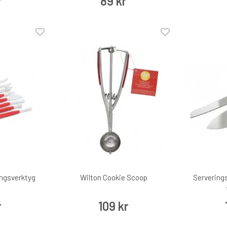
r
89 kr
ingsverktyg
Wilton Cookie Scoop
Serverings
r
109 kr