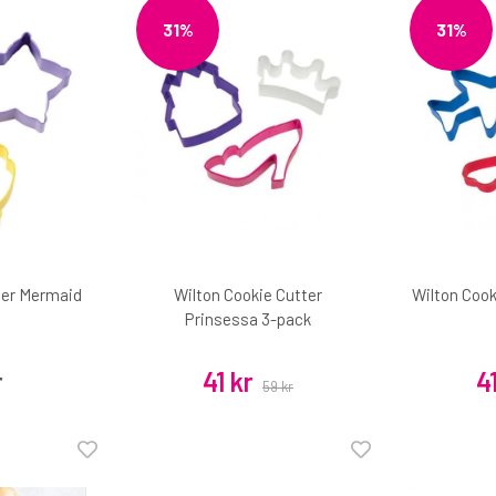
31%
31%
ter Mermaid
Wilton Cookie Cutter
Wilton Cook
Prinsessa 3-pack
r
41 kr
4
59 kr