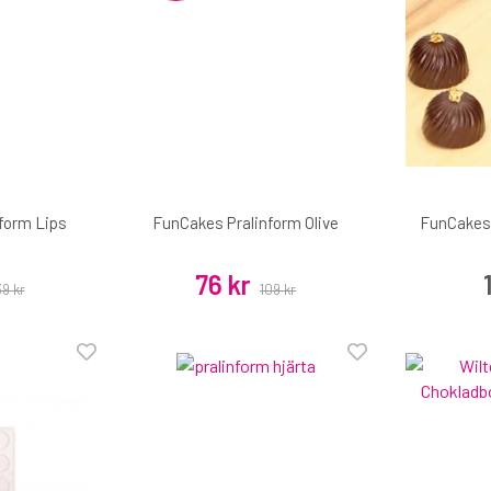
form Lips
FunCakes Pralinform Olive
FunCakes 
76 kr
39 kr
109 kr