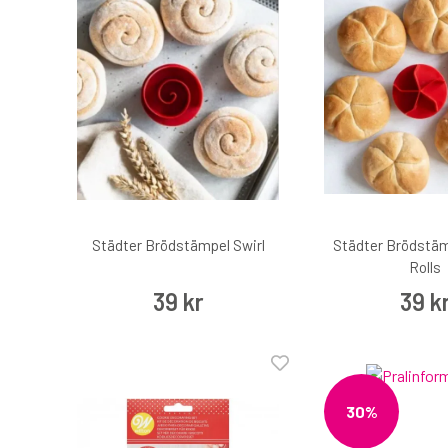
Städter Brödstämpel Swirl
Städter Brödstäm
Rolls
39 kr
39 k
30%