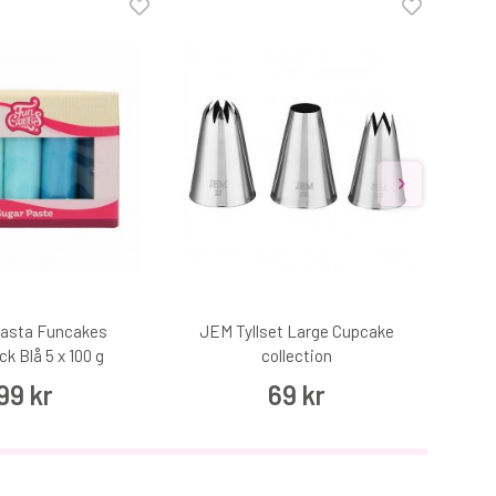
asta Funcakes
JEM Tyllset Large Cupcake
Ser
ck Blå 5 x 100 g
collection
99 kr
69 kr