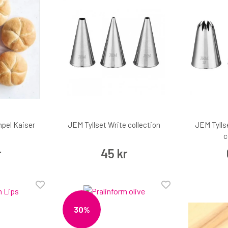
pel Kaiser
JEM Tyllset Write collection
JEM Tylls
c
r
45 kr
30%