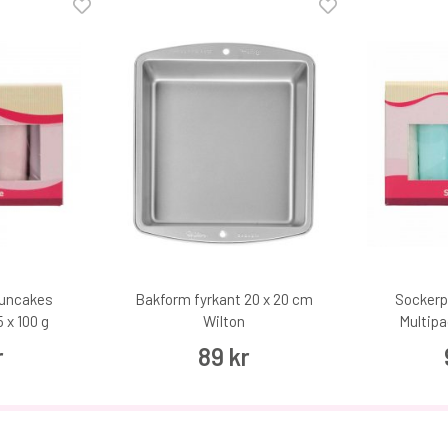
Funcakes
Bakform fyrkant 20 x 20 cm
Sockerp
 x 100 g
Wilton
Multipa
r
89 kr