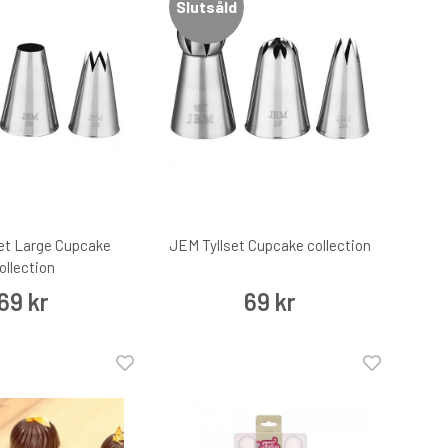
Slutsåld
et Large Cupcake
JEM Tyllset Cupcake collection
ollection
69 kr
69 kr