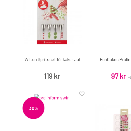
Wilton Spritsset för kakor Jul
FunCakes Pralin
119 kr
97 kr
1
30%