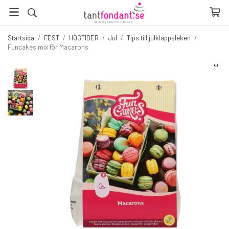
Startsida
/
FEST
/
HÖGTIDER
/
Jul
/
Tips till julklappsleken
/
Funcakes mix för Macarons
☓
Fler produkter du inte vill missa