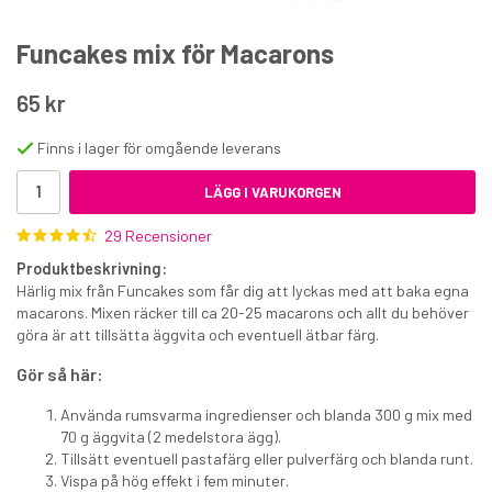
Funcakes mix för Macarons
65 kr
Finns i lager för omgående leverans
FunCakes strössel Sugarpearls Metallic Gold
LÄGG I VARUKORGEN
29 Recensioner
75 kr
Produktbeskrivning:
€7.80
Härlig mix från Funcakes som får dig att lyckas med att baka egna
macarons. Mixen räcker till ca 20-25 macarons och allt du behöver
KÖP
göra är att tillsätta äggvita och eventuell ätbar färg.
Gör så här:
Använda rumsvarma ingredienser och blanda 300 g mix med
70 g äggvita (2 medelstora ägg).
Tillsätt eventuell pastafärg eller pulverfärg och blanda runt.
Vispa på hög effekt i fem minuter.