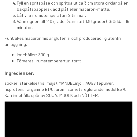
Fyll en spritspåse och spritsa ut ca 3 cm stora cirklar på en
bakplåtspappersklädd plåt eller macaron-matta.
Låt vila i rumstemperatur i 2 timmar.
Värm ugnen till 140 grader (varmluft 130 grader). Grädda i 15
minuter.
FunCakes macaronmix är glutenfri och producerad i glutenfri
anläggning.
Innehåller: 300 g
Förvaras i rumstemperartur, torrt
Ingredienser:
socker, stärkelse (ris, majs), MANDELmjöl, ÄGGvitepulver,
risprotein, färgämne E170, arom, surhetsreglerande medel E575.
Kan innehålla spår av SOJA, MJÖLK och NÖTTER.