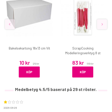
Bakelsekartong 18x13 cm Vit
ScrapCooking
Modelleringsverktyg 8 st
10 kr
83 kr
25 kr
119 kr
KÖP
KÖP
Medelbetyg
4.5
/5 baserat på
29
st röster.
2026-06-26