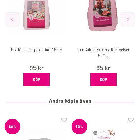
Mix för fluffig frosting 450 g
FunCakes Kakmix Red Velvet
500 g
95 kr
85 kr
KÖP
KÖP
Andra köpte även
60%
30%