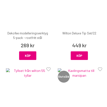
Dekofee modelleringsverktyg
Wilton Deluxe Tip Set/22
5-pack - rostfritt stål
269 kr
449 kr
KÖP
KÖP
Slutsåld