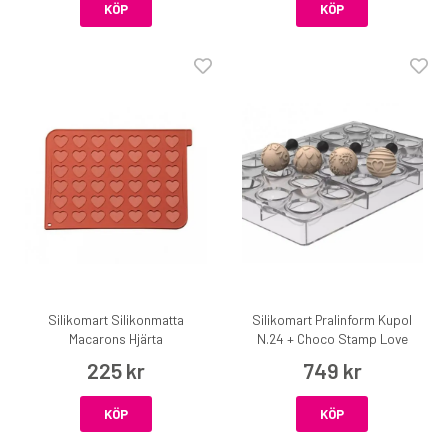
KÖP
KÖP
Silikomart Silikonmatta
Silikomart Pralinform Kupol
Macarons Hjärta
N.24 + Choco Stamp Love
225 kr
749 kr
KÖP
KÖP