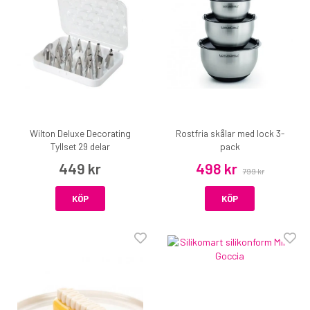
Wilton Deluxe Decorating
Rostfria skålar med lock 3-
Tyllset 29 delar
pack
449 kr
498 kr
799 kr
KÖP
KÖP