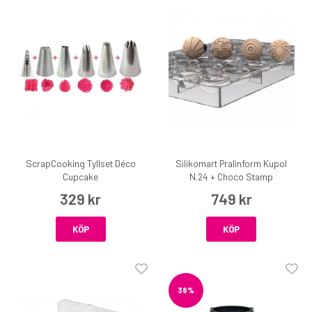
ScrapCooking Tyllset Déco
Silikomart Pralinform Kupol
Cupcake
N.24 + Choco Stamp
329 kr
749 kr
KÖP
KÖP
38%