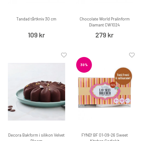
Tandad tårtkniv 30 cm
Chocolate World Pralinform
Diamant CW1024
109 kr
279 kr
30%
Decora Bakform i silikon Velvet
FYND! BF 01-09-26 Sweet
Bloom
Kitchen Godiskit