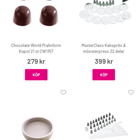
Chocolate World Pralinform
MasterClass Kaksprits &
Kupol 21 st CW1157
mönsterpress 22 delar
279 kr
399 kr
KÖP
KÖP