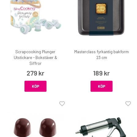
Scrapcooking Plunger
Masterclass fyrkantig bakform
Utstickare - Bokstäver &
23 cm
Siffror
279 kr
189 kr
KÖP
KÖP