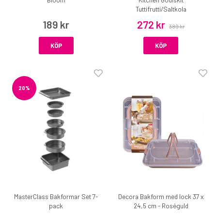
Tuttifrutti/Saltkola
189 kr
272 kr
389 kr
KÖP
KÖP
20%
MasterClass Bakformar Set 7-
Decora Bakform med lock 37 x
pack
24,5 cm - Roséguld