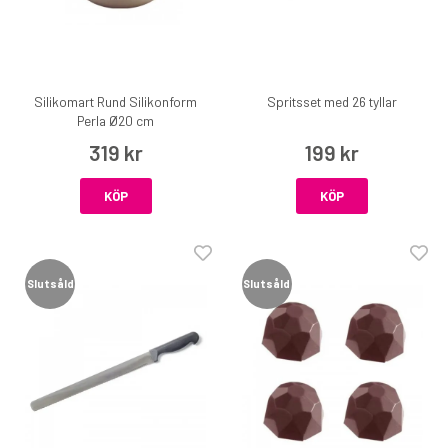
Silikomart Rund Silikonform
Spritsset med 26 tyllar
Perla Ø20 cm
319 kr
199 kr
KÖP
KÖP
Slutsåld
Slutsåld