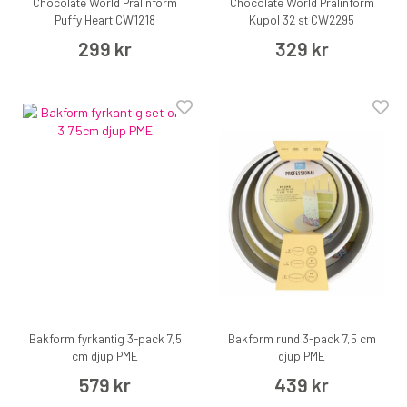
Chocolate World Pralinform
Chocolate World Pralinform
Puffy Heart CW1218
Kupol 32 st CW2295
299 kr
329 kr
Bakform fyrkantig 3-pack 7,5
Bakform rund 3-pack 7,5 cm
cm djup PME
djup PME
579 kr
439 kr