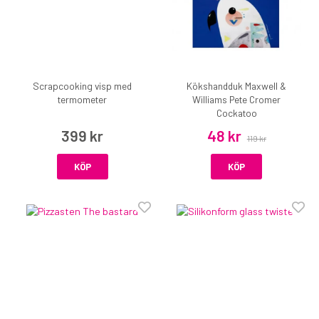
Scrapcooking visp med
Kökshandduk Maxwell &
termometer
Williams Pete Cromer
Cockatoo
399 kr
48 kr
119 kr
KÖP
KÖP