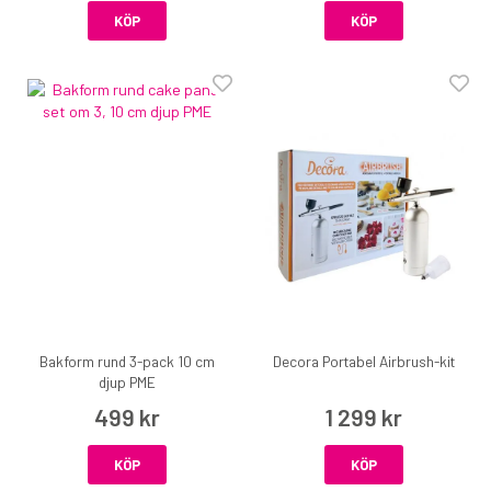
KÖP
KÖP
Bakform rund 3-pack 10 cm
Decora Portabel Airbrush-kit
djup PME
499 kr
1 299 kr
KÖP
KÖP