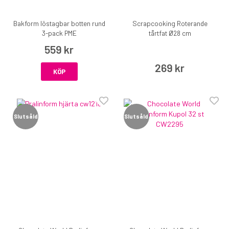
Bakform löstagbar botten rund
Scrapcooking Roterande
3-pack PME
tårtfat Ø28 cm
559 kr
269 kr
KÖP
Slutsåld
Slutsåld