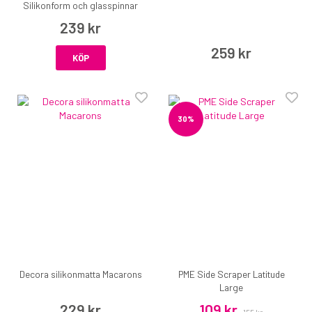
Silikonform och glasspinnar
239 kr
259 kr
KÖP
30%
Decora silikonmatta Macarons
PME Side Scraper Latitude
Large
229 kr
109 kr