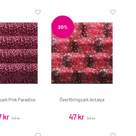
20%
sark Pink Paradise
Överföringsark Antalya
 kr
47 kr
59 kr
59 kr