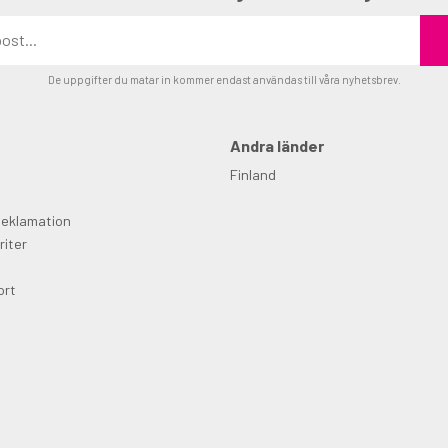
De uppgifter du matar in kommer endast användas till våra nyhetsbrev.
Andra länder
Finland
Reklamation
riter
ort