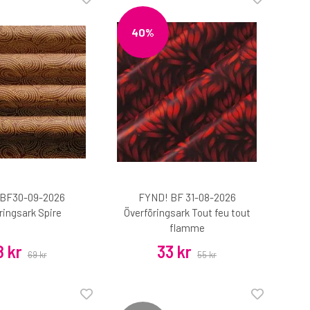
40%
BF30-09-2026
FYND! BF 31-08-2026
ringsark Spire
Överföringsark Tout feu tout
flamme
 kr
33 kr
69 kr
55 kr