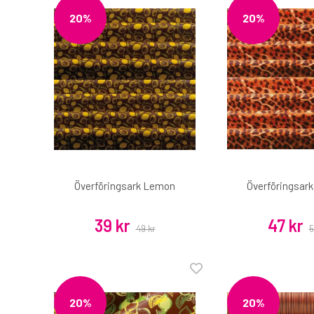
20%
20%
Överföringsark Lemon
Överföringsar
39 kr
47 kr
49 kr
5
20%
20%