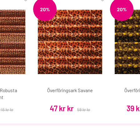
20%
20%
 Robusta
Överföringsark Savane
Överfö
nt
47 kr kr
39 k
45 kr kr
59 kr kr