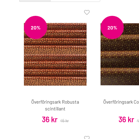
20%
20%
Överföringsark Robusta
Överföringsark Co
scintillant
36 kr
36 kr
45 kr
4