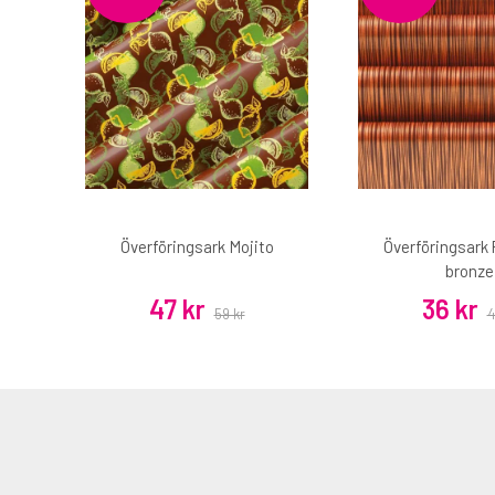
Överföringsark Mojito
Överföringsark 
bronze
47 kr
36 kr
59 kr
4