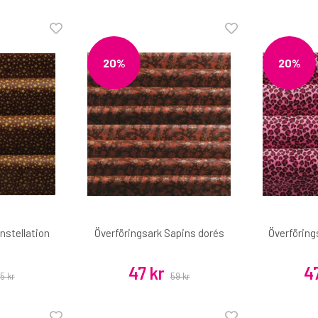
20%
20%
nstellation
Överföringsark Sapins dorés
Överföring
47 kr
47
5 kr
59 kr