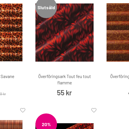
Slutsåld
k Savane
Överföringsark Tout feu tout
Överförin
flamme
55 kr
9 kr
20%