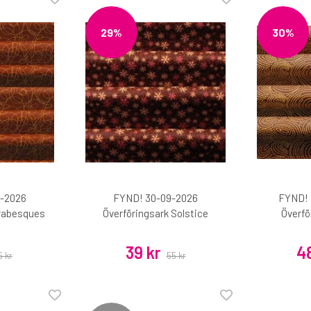
29%
30%
-2026
FYND! 30-09-2026
FYND! 
Arabesques
Överföringsark Solstice
Överfö
39 kr
48
5 kr
55 kr