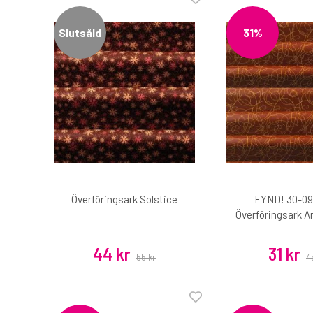
Slutsåld
31%
Överföringsark Solstice
FYND! 30-09
Överföringsark 
44 kr
31 kr
55 kr
4