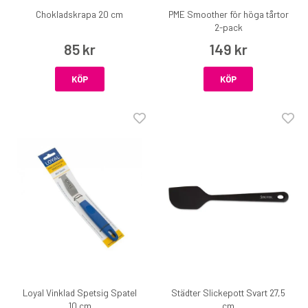
Chokladskrapa 20 cm
PME Smoother för höga tårtor
2-pack
85 kr
149 kr
KÖP
KÖP
Loyal Vinklad Spetsig Spatel
Städter Slickepott Svart 27,5
10 cm
cm