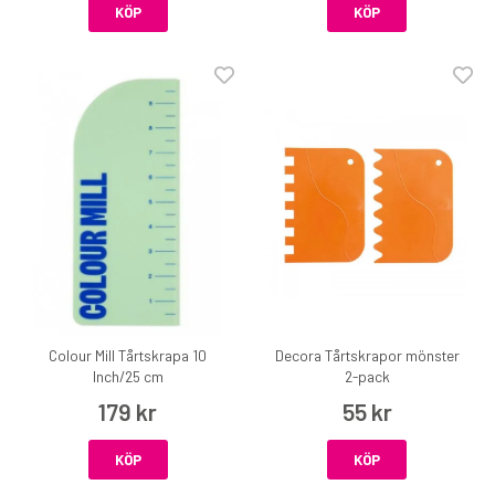
KÖP
KÖP
Colour Mill Tårtskrapa 10
Decora Tårtskrapor mönster
Inch/25 cm
2-pack
179 kr
55 kr
KÖP
KÖP