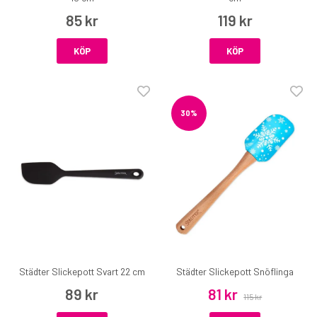
85 kr
119 kr
KÖP
KÖP
30%
Städter Slickepott Svart 22 cm
Städter Slickepott Snöflinga
89 kr
81 kr
115 kr