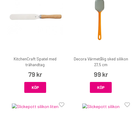
KitchenCraft Spatel med
Decora Värmetålig sked silikon
trähandtag
27,5 cm
79 kr
99 kr
KÖP
KÖP