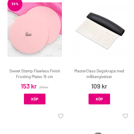
30%
Sweet Stamp Flawless Finish
MasterClass Degskrapa med
Frosting Plates 15 cm
måttangivelser
153 kr
109 kr
219 kr
KÖP
KÖP