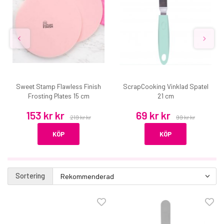
Sweet Stamp Flawless Finish
ScrapCooking Vinklad Spatel
Frosting Plates 15 cm
21 cm
153 kr kr
69 kr kr
219 kr kr
99 kr kr
KÖP
KÖP
Sortering