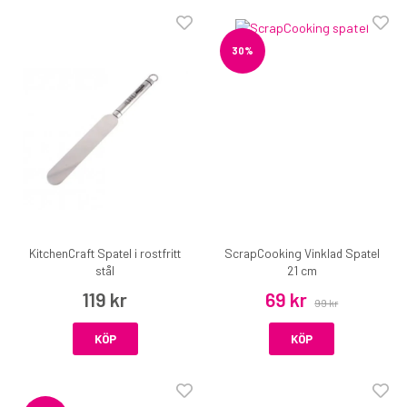
30%
KitchenCraft Spatel i rostfritt
ScrapCooking Vinklad Spatel
stål
21 cm
119 kr
69 kr
99 kr
KÖP
KÖP