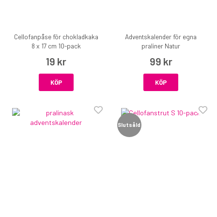
Cellofanpåse för chokladkaka
Adventskalender för egna
8 x 17 cm 10-pack
praliner Natur
19 kr
99 kr
KÖP
KÖP
Slutsåld