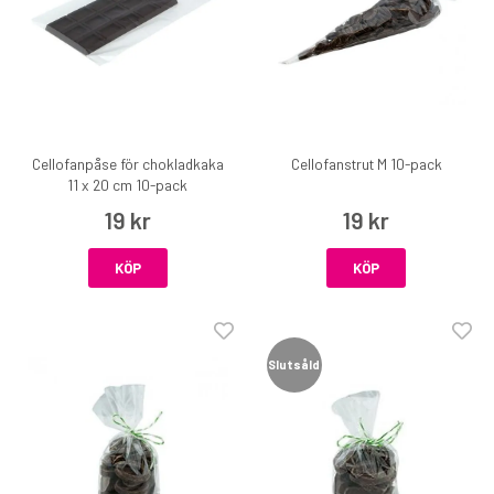
Cellofanpåse för chokladkaka
Cellofanstrut M 10-pack
11 x 20 cm 10-pack
19 kr
19 kr
KÖP
KÖP
Slutsåld