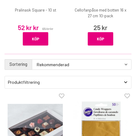
Pralinask Square - 10 st
Cellofanpåse med botten 16 x
27 cm 10-pack
52 kr kr
25 kr
65 kr kr
KÖP
KÖP
Sortering
Produktfiltrering