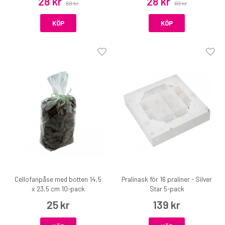
28 kr
28 kr
69 kr
69 kr
KÖP
KÖP
Cellofanpåse med botten 14,5
Pralinask för 16 praliner - Silver
x 23,5 cm 10-pack
Star 5-pack
25 kr
139 kr