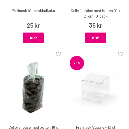
Pralinask för chokladkaka
Cellofanpåse med botten 10 x
21 cm 10-pack
25 kr
35 kr
KÖP
KÖP
20%
Cellofanpåse med botten 16 x
Pralinask Square - 10 st