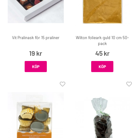
Vit Pralinask för 15 praliner
Wilton folieark guld 10 cm 50-
pack
19 kr
45 kr
KÖP
KÖP