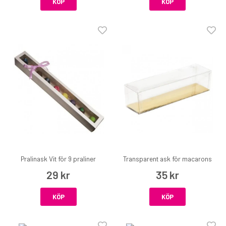
KÖP
KÖP
Pralinask Vit för 9 praliner
Transparent ask för macarons
29 kr
35 kr
KÖP
KÖP