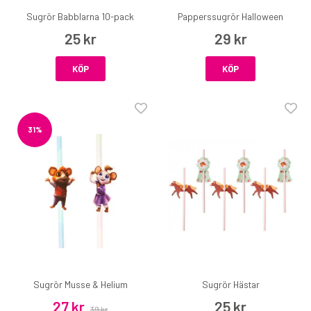
Sugrör Babblarna 10-pack
Papperssugrör Halloween
25 kr
29 kr
KÖP
KÖP
31%
Sugrör Musse & Helium
Sugrör Hästar
27 kr
25 kr
39 kr