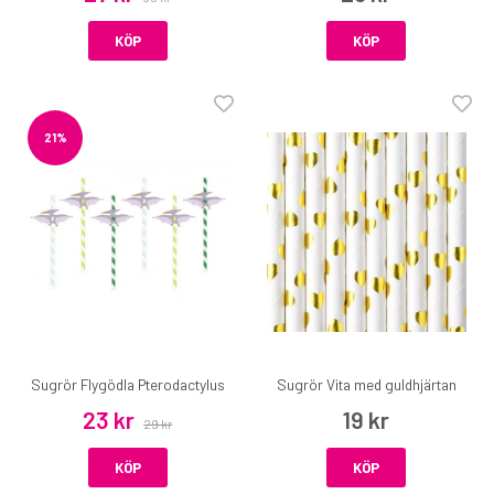
KÖP
KÖP
21%
Sugrör Flygödla Pterodactylus
Sugrör Vita med guldhjärtan
23 kr
19 kr
29 kr
KÖP
KÖP