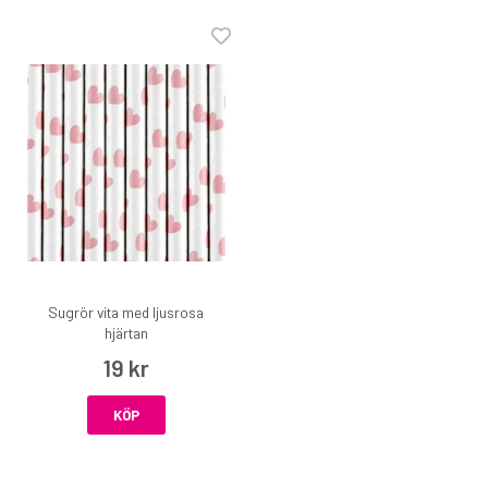
Sugrör vita med ljusrosa
hjärtan
19 kr
KÖP