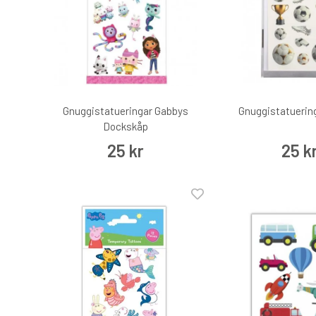
Gnuggistatueringar Gabbys
Gnuggistatuering
Dockskåp
25 kr
25 k