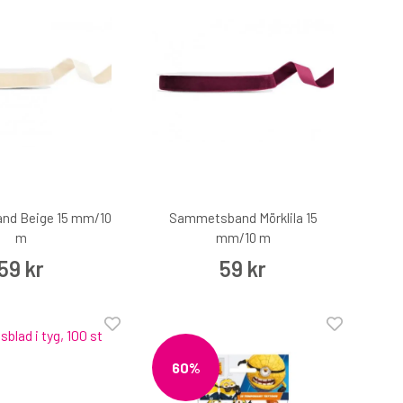
d Beige 15 mm/10
Sammetsband Mörklila 15
m
mm/10 m
59 kr
59 kr
60%