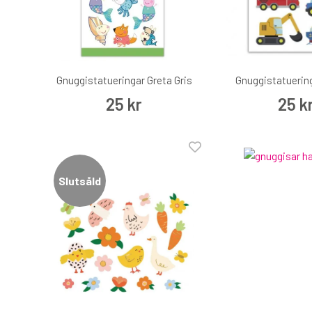
Gnuggistatueringar Greta Gris
Gnuggistatuerin
25 kr
25 k
Slutsåld