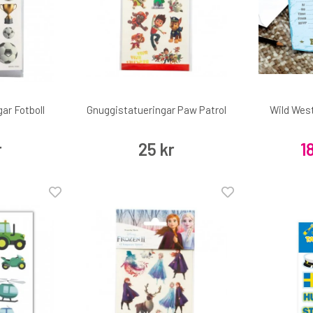
ar Fotboll
Gnuggistatueringar Paw Patrol
Wild West
r
25 kr
1