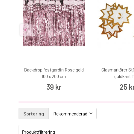
2 st
Backdrop festgardin Rose gold
Glasmarkörer St
100 x 200 cm
guldkant 1
39 kr
25 k
Sortering
Produktfiltrering