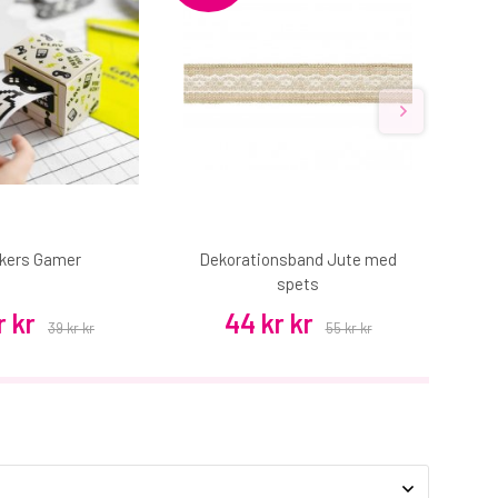
ckers Gamer
Dekorationsband Jute med
spets
r kr
44 kr kr
39 kr kr
55 kr kr