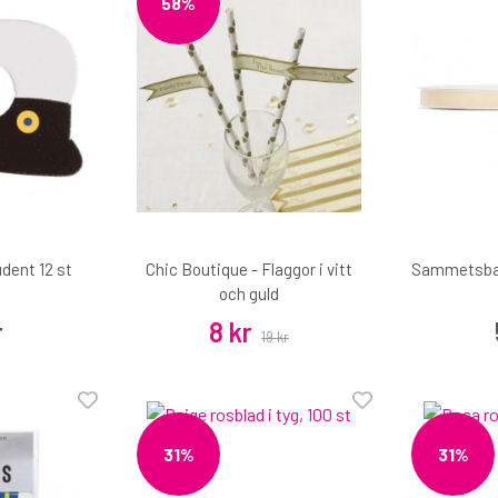
58%
dent 12 st
Chic Boutique - Flaggor i vitt
Sammetsban
och guld
r
8 kr
19 kr
31%
31%