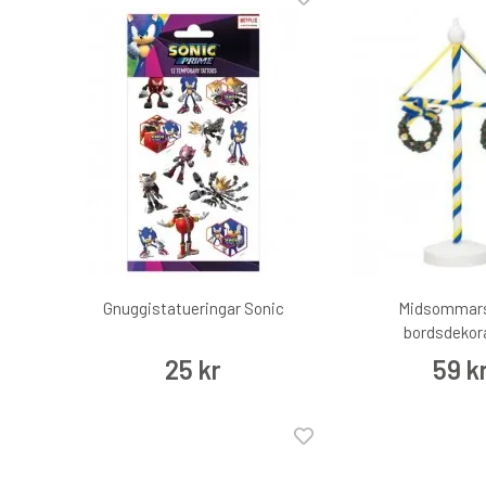
Gnuggistatueringar Sonic
Midsommar
bordsdekor
25 kr
59 k