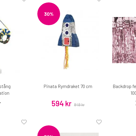
30%
stång
Pinata Rymdraket 70 cm
Backdrop fe
ation
10
r
594 kr
849 kr