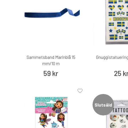
Sammetsband Marinblå 15
Gnuggistatuering
mm/10 m
59 kr
25 k
Slutsåld