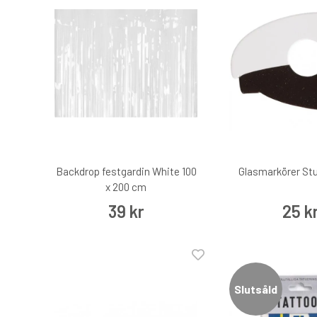
Backdrop festgardin White 100
Glasmarkörer Stu
x 200 cm
39 kr
25 k
Slutsåld