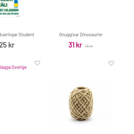
tueringar Student
Gnuggisar Dinosaurier
25 kr
31 kr
45 kr