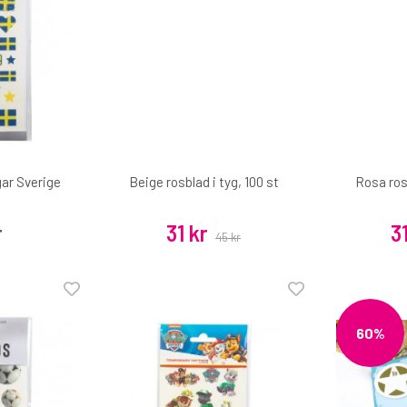
ar Sverige
Beige rosblad i tyg, 100 st
Rosa rosb
r
31 kr
3
45 kr
60%