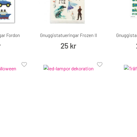
gar Fordon
Gnuggistatueringar Frozen II
Gnuggista
r
25 kr