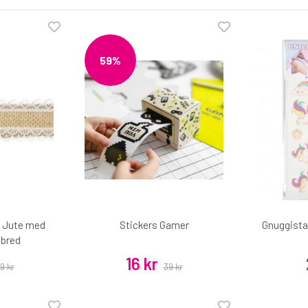
59%
 Jute med
Stickers Gamer
Gnuggista
 bred
16 kr
9 kr
39 kr