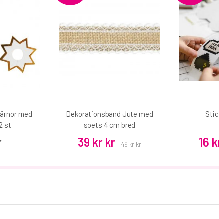
järnor med
Dekorationsband Jute med
Sti
2 st
spets 4 cm bred
r
39 kr kr
16 k
49 kr kr