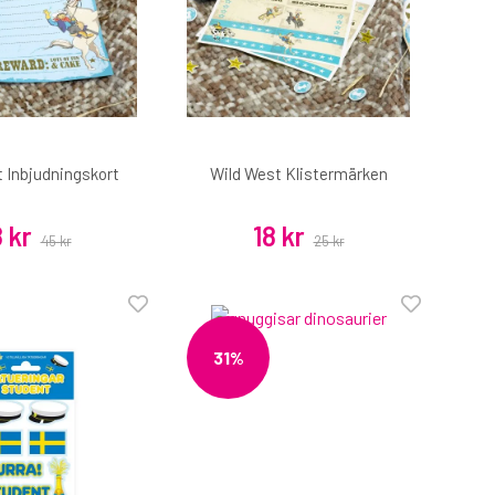
 Inbjudningskort
Wild West Klistermärken
8 kr
18 kr
45 kr
25 kr
31%