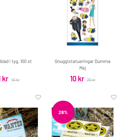
lad i tyg, 100 st
Gnuggistatueringar Dumma
Mej
1 kr
10 kr
45 kr
25 kr
28%