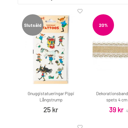
Slutsåld
20%
Gnuggistatueringar Pippi
Dekorationsband
Långstrump
spets 4 cm
25 kr
39 kr
4