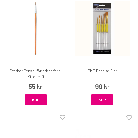
Städter Pensel för ätbar färg,
PME Penslar 5 st
Storlek 0
55 kr
99 kr
KÖP
KÖP