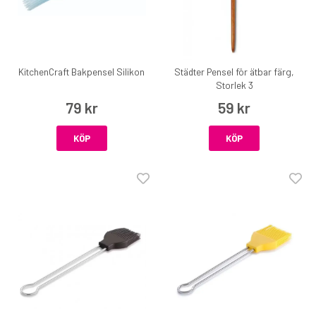
KitchenCraft Bakpensel Silikon
Städter Pensel för ätbar färg,
Storlek 3
79 kr
59 kr
KÖP
KÖP