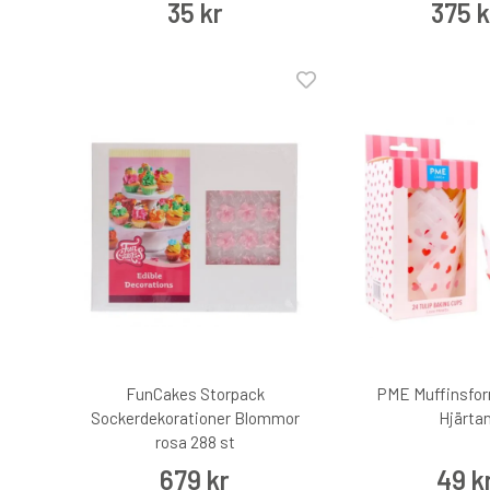
35 kr
375 k
FunCakes Storpack
PME Muffinsfor
Sockerdekorationer Blommor
Hjärta
rosa 288 st
679 kr
49 k