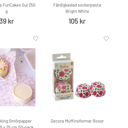
a FunCakes Gul 250
Färdigkavlad sockerpasta
g
Bright White
39 kr
105 kr
aking Smörpapper
Decora Muffinsformar Rosor
5 x 25 cm 50-pack