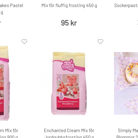
akes Pastel
Mix för fluffig frosting 450 g
Sockerpast
 g
r
95 kr
m Mix för
Enchanted Cream Mix för
Simply M
ing 900 g
Jordgubbsfrosting 450 g
Blommor 2