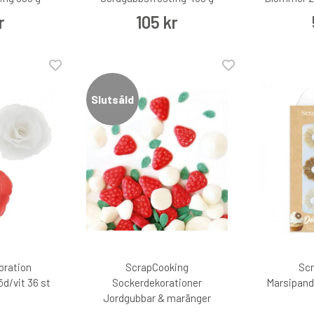
r
105 kr
Slutsåld
oration
ScrapCooking
Sc
d/vit 36 st
Sockerdekorationer
Marsipand
Jordgubbar & maränger