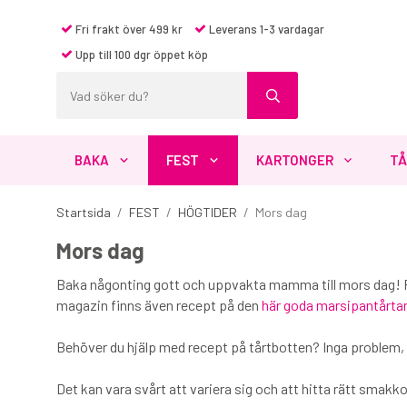
Fri frakt över 499 kr
Leverans 1-3 vardagar
Upp till 100 dgr öppet köp
BAKA
FEST
KARTONGER
TÅ
Startsida
/
FEST
/
HÖGTIDER
/
Mors dag
Mors dag
Baka någonting gott och uppvakta mamma till mors dag! Pop
magazin finns även recept på den
här goda marsipantårta
Behöver du hjälp med recept på tårtbotten? Inga problem, 
Det kan vara svårt att variera sig och att hitta rätt smakkomb