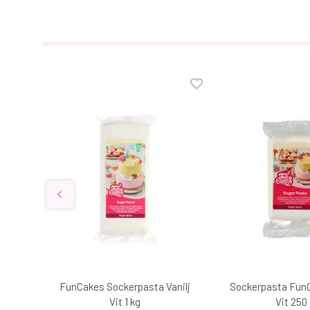
för
FunCakes Sockerpasta Vanilj
Sockerpasta FunC
0 g
Vit 1 kg
Vit 250