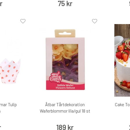
r
75 kr
mar Tulip
Ätbar Tårtdekoration
Cake To
n
Waferblommor lila/gul 18 st
r
189 kr