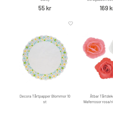
55 kr
169 k
Decora Tårtpapper Blommor 10
Ätbar Tårtdek
st
Waferrosor rosa/rö