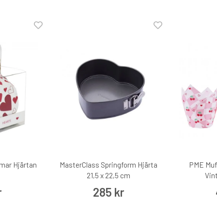
mar Hjärtan
MasterClass Springform Hjärta
PME Muff
21,5 x 22,5 cm
Vin
r
285 kr