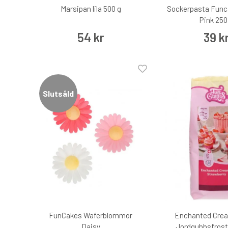
Marsipan lila 500 g
Sockerpasta Func
Pink 250
54 kr
39 k
Slutsåld
FunCakes Waferblommor
Enchanted Crea
Daisy
Jordgubbsfrost