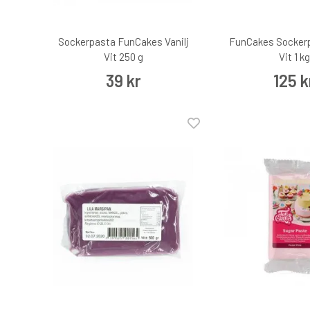
Sockerpasta FunCakes Vanilj
FunCakes Sockerp
Vit 250 g
Vit 1 kg
39 kr
125 k