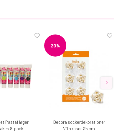
20%
et Pastafärger
Decora sockerdekorationer
Mix 
akes 8-pack
Vita rosor Ø5 cm