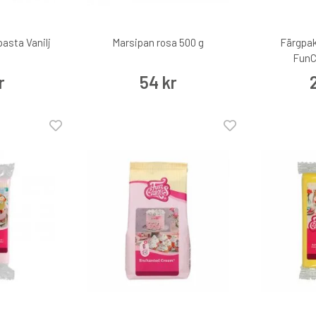
asta Vanilj
Marsipan rosa 500 g
Färgpak
FunC
r
54 kr