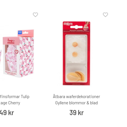
insformar Tulip
Ätbara waferdekorationer
tage Cherry
Gyllene blommor & blad
49 kr
39 kr