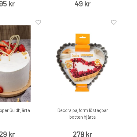
95 kr
49 kr
pper Guldhjärta
Decora pajform löstagbar
botten hjärta
29 kr
279 kr