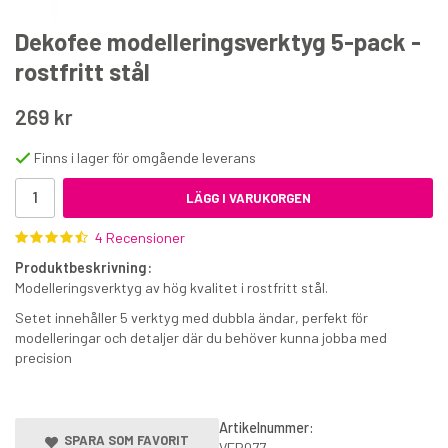
Dekofee modelleringsverktyg 5-pack -
rostfritt stål
269 kr
Finns i lager för omgående leverans
Tårtbricka 3 mm silver rektangulär 35,5 x 25,5 cm
LÄGG I VARUKORGEN
45 kr
4 Recensioner
€4
Produktbeskrivning:
Modelleringsverktyg av hög kvalitet i rostfritt stål.
KÖP
Setet innehåller 5 verktyg med dubbla ändar, perfekt för
modelleringar och detaljer där du behöver kunna jobba med
precision
Artikelnummer:
SPARA SOM FAVORIT
VER077