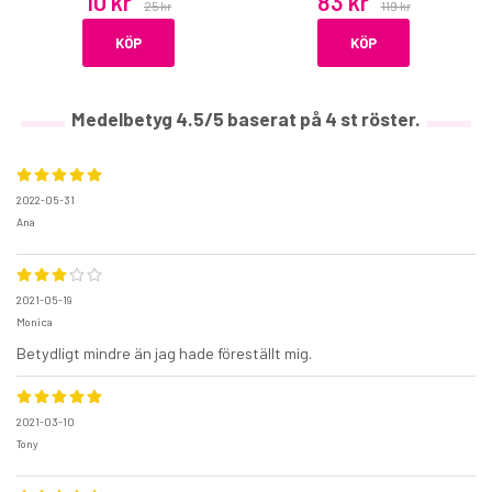
10 kr
83 kr
25 kr
119 kr
KÖP
KÖP
Medelbetyg
4.5
/5 baserat på
4
st röster.
2022-05-31
Ana
2021-05-19
Monica
Betydligt mindre än jag hade föreställt mig.
2021-03-10
Tony