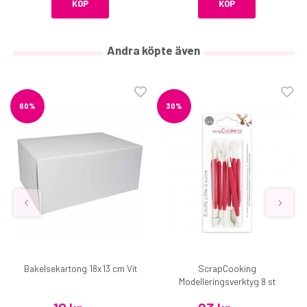
KÖP
KÖP
Andra köpte även
60%
30%
Bakelsekartong 18x13 cm Vit
ScrapCooking
Modelleringsverktyg 8 st