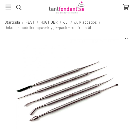
Startsida
/
FEST
/
HÖGTIDER
/
Jul
/
Julklappstips
/
Dekofee modelleringsverktyg 5-pack - rostfritt stål
☓
Fler produkter du inte vill missa