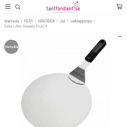
Startsida
/
FEST
/
HÖGTIDER
/
Jul
/
Julklappstips
/
Cake Lifter Sweetly Does It
☓
Fler produkter du inte vill missa
Slutsåld