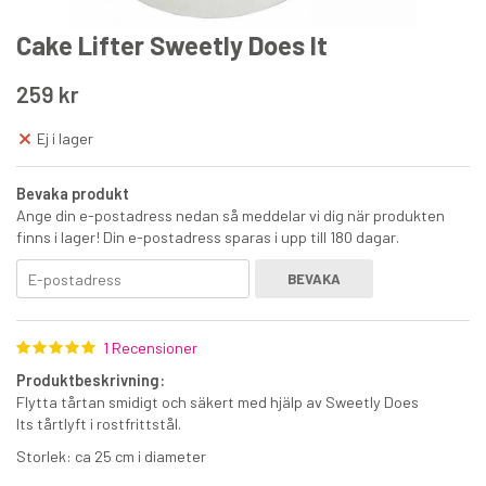
Cake Lifter Sweetly Does It
259 kr
Ej i lager
MasterClass sikt rostfritt stål 7,5 cm
Bevaka produkt
Ange din e-postadress nedan så meddelar vi dig när produkten
finns i lager! Din e-postadress sparas i upp till 180 dagar.
69 kr
€6.70
BEVAKA
KÖP
1 Recensioner
Produktbeskrivning:
Flytta tårtan smidigt och säkert med hjälp av Sweetly Does
Its tårtlyft i rostfrittstål.
Storlek: ca 25 cm i diameter