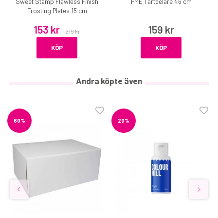
Sweet Stamp Flawless Finish
PME Tårtdelare 46 cm
Frosting Plates 15 cm
153 kr
159 kr
219 kr
KÖP
KÖP
Andra köpte även
60%
20%