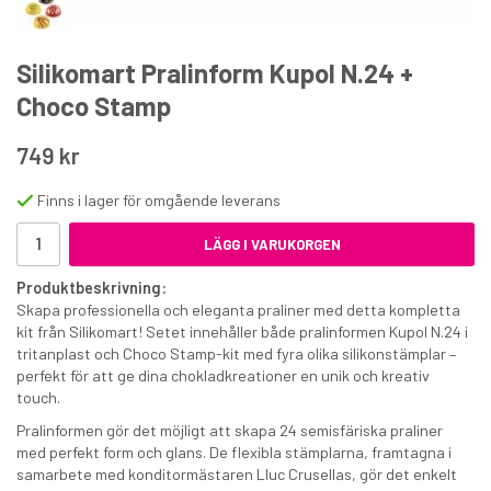
Silikomart Pralinform Kupol N.24 +
Choco Stamp
749 kr
Sugarflair Chokladfärg Rosa
Finns i lager för omgående leverans
LÄGG I VARUKORGEN
71 kr
89 kr
€7.76
Produktbeskrivning:
Skapa professionella och eleganta praliner med detta kompletta
KÖP
kit från Silikomart! Setet innehåller både pralinformen Kupol N.24 i
tritanplast och Choco Stamp-kit med fyra olika silikonstämplar –
perfekt för att ge dina chokladkreationer en unik och kreativ
touch.
Pralinformen gör det möjligt att skapa 24 semisfäriska praliner
med perfekt form och glans. De flexibla stämplarna, framtagna i
samarbete med konditormästaren Lluc Crusellas, gör det enkelt