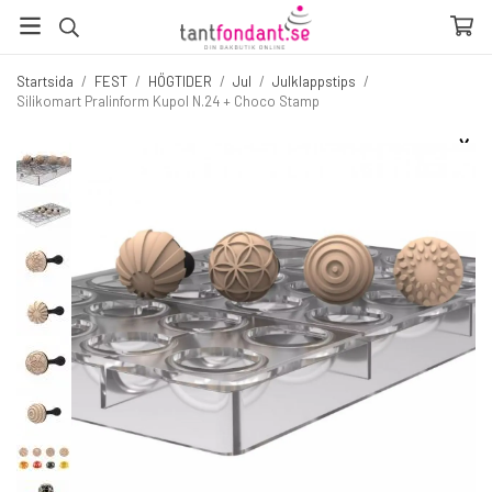
Startsida
/
FEST
/
HÖGTIDER
/
Jul
/
Julklappstips
/
Silikomart Pralinform Kupol N.24 + Choco Stamp
☓
Fler produkter du inte vill missa
20%