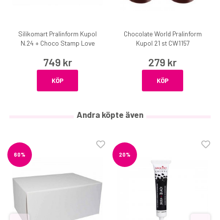
Silikomart Pralinform Kupol
Chocolate World Pralinform
N.24 + Choco Stamp Love
Kupol 21 st CW1157
749 kr
279 kr
KÖP
KÖP
Andra köpte även
60%
20%