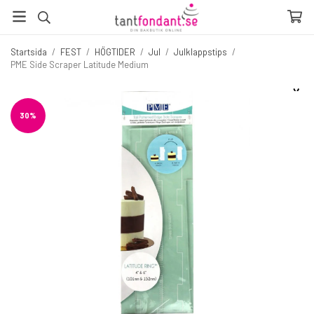
Startsida
/
FEST
/
HÖGTIDER
/
Jul
/
Julklappstips
/
PME Side Scraper Latitude Medium
☓
Fler produkter du inte vill missa
30%