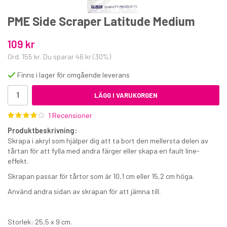
PME Side Scraper Latitude Medium
109 kr
Ord.
155 kr
. Du sparar
46 kr
(
30
%)
Finns i lager för omgående leverans
Marsipan gul 500 g
LÄGG I VARUKORGEN
54 kr
1 Recensioner
€5.90
Produktbeskrivning:
Skrapa i akryl som hjälper dig att ta bort den mellersta delen av
tårtan för att fylla med andra färger eller skapa en fault line-
KÖP
effekt.
Skrapan passar för tårtor som är 10,1 cm eller 15,2 cm höga.
Använd andra sidan av skrapan för att jämna till.
Storlek: 25,5 x 9 cm.