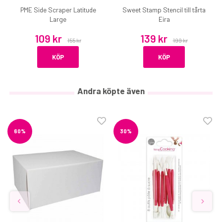
PME Side Scraper Latitude
Sweet Stamp Stencil till tårta
Large
Eira
109 kr
139 kr
155 kr
199 kr
KÖP
KÖP
Andra köpte även
60%
30%