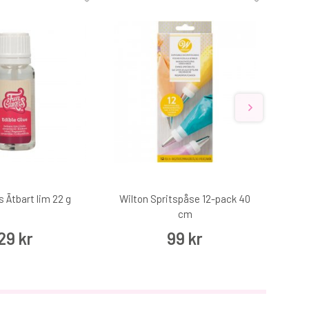
 Ätbart lim 22 g
Wilton Spritspåse 12-pack 40
Func
cm
29 kr
99 kr