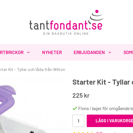
RTBRICKOR
NYHETER
ERBJUDANDEN
SOM
rter Kit - Tyllar och låda från Wilton
Starter Kit - Tyllar
Fler produkter du inte vill missa
225 kr
Finns i lager för omgående 
LÄGG I VARUKORG