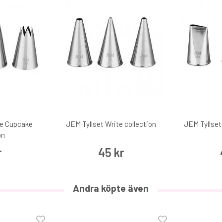
ge Cupcake
JEM Tyllset Write collection
JEM Tyllset
on
r
45 kr
Andra köpte även