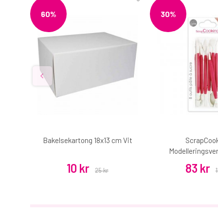
60%
30%
etall,
Bakelsekartong 18x13 cm Vit
ScrapCoo
Modelleringsver
10 kr
83 kr
25 kr
1