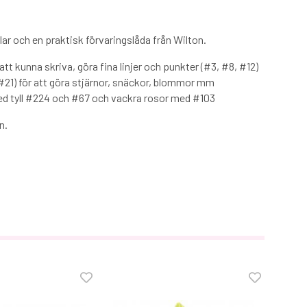
llar och en praktisk förvaringslåda från Wilton.
r att kunna skriva, göra fina linjer och punkter (#3, #8, #12)
 #21) för att göra stjärnor, snäckor, blommor mm
d tyll #224 och #67 och vackra rosor med #103
in.