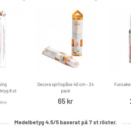
PME Spackelspade mönstrad
79 kr
king
Decora spritspåse 40 cm - 24
Funcakes
€8
ktyg 8 st
pack
65 kr
19 kr
Medelbetyg
4.5
/5 baserat på
7
st röster.