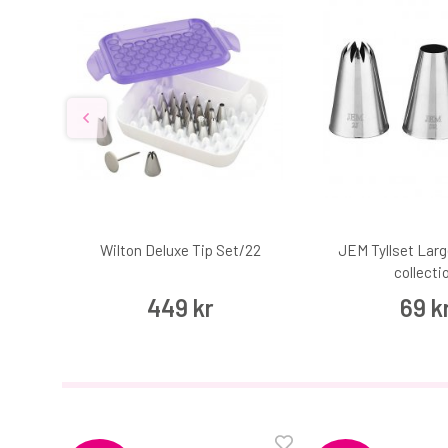
lor
Wilton Deluxe Tip Set/22
JEM Tyllset Lar
collecti
449 kr
69 k