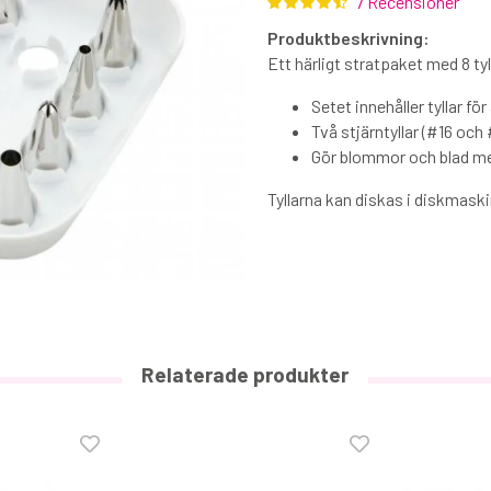
7 Recensioner
Produktbeskrivning:
Ett härligt stratpaket med 8 ty
Setet innehåller tyllar fö
Två stjärntyllar (#16 och
Gör blommor och blad me
Tyllarna kan diskas i diskmask
Relaterade produkter