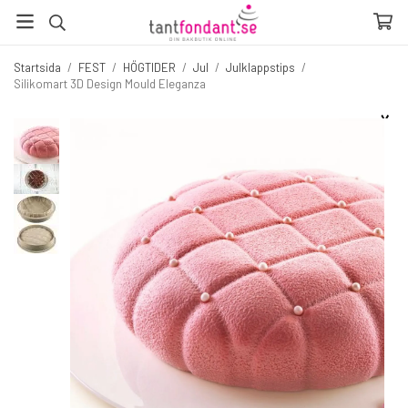
Startsida
/
FEST
/
HÖGTIDER
/
Jul
/
Julklappstips
/
Silikomart 3D Design Mould Eleganza
☓
Fler produkter du inte vill missa