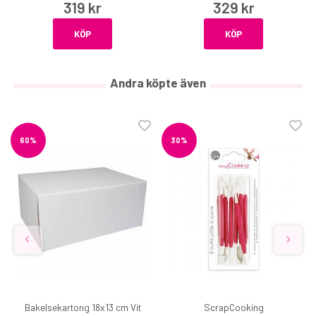
319 kr
329 kr
KÖP
KÖP
Andra köpte även
60%
30%
Bakelsekartong 18x13 cm Vit
ScrapCooking