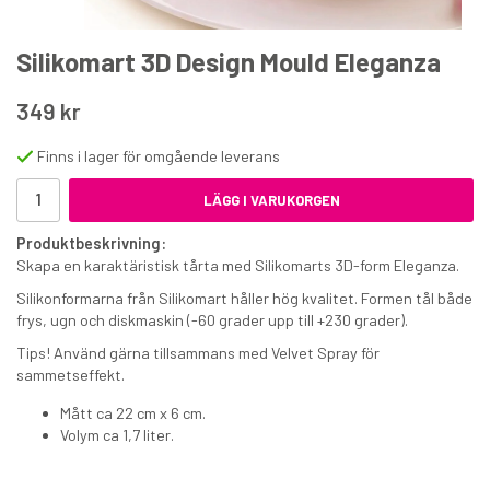
Silikomart 3D Design Mould Eleganza
349 kr
Finns i lager för omgående leverans
Wilton Spritspåse 25 cm
LÄGG I VARUKORGEN
Produktbeskrivning:
85 kr
Skapa en karaktäristisk tårta med Silikomarts 3D-form Eleganza.
€8.70
Silikonformarna från Silikomart håller hög kvalitet. Formen tål både
frys, ugn och diskmaskin (-60 grader upp till +230 grader).
KÖP
Tips! Använd gärna tillsammans med Velvet Spray för
sammetseffekt.
Mått ca 22 cm x 6 cm.
Volym ca 1,7 liter.