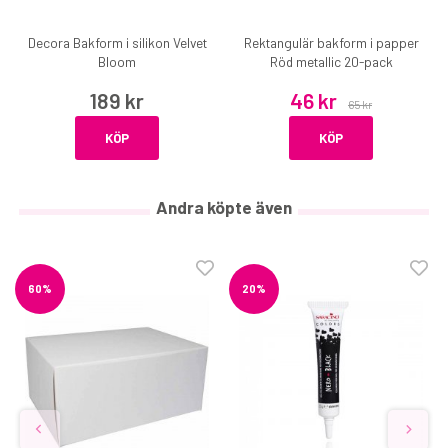
Decora Bakform i silikon Velvet
Rektangulär bakform i papper
Bloom
Röd metallic 20-pack
189 kr
46 kr
65 kr
KÖP
KÖP
Andra köpte även
60%
20%