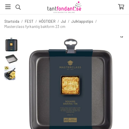
Startsida
/
FEST
/
HÖGTIDER
/
Jul
/
Julklappstips
/
Masterclass fyrkantig bakform 23 cm
☓
Fler produkter du inte vill missa
60%