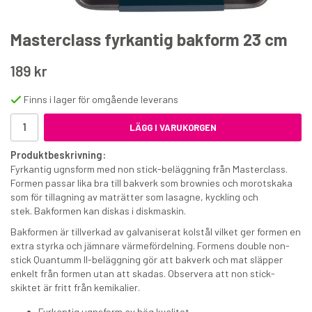
Masterclass fyrkantig bakform 23 cm
189 kr
Finns i lager för omgående leverans
Harry Potter Muffinsformar & Toppers 12-pack
LÄGG I VARUKORGEN
Produktbeskrivning:
34 kr
85 kr
Fyrkantig ugnsform med non stick-beläggning från Masterclass.
€3.48
Formen passar lika bra till bakverk som brownies och morotskaka
som för tillagning av maträtter som lasagne, kyckling och
KÖP
stek. Bakformen kan diskas i diskmaskin.
Bakformen är tillverkad av galvaniserat kolstål vilket ger formen en
extra styrka och jämnare värmefördelning. Formens double non-
stick Quantumm II-beläggning gör att bakverk och mat släpper
enkelt från formen utan att skadas. Observera att non stick-
skiktet är fritt från kemikalier.
Fyrkantig ugnsform av hög kvalitet