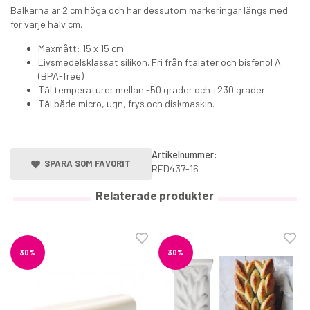
Balkarna är 2 cm höga och har dessutom markeringar längs med
för varje halv cm.
Maxmått: 15 x 15 cm
Livsmedelsklassat silikon. Fri från ftalater och bisfenol A
(BPA-free)
Tål temperaturer mellan -50 grader och +230 grader.
Tål både micro, ugn, frys och diskmaskin.
Artikelnummer:
SPARA SOM FAVORIT
RED437-16
Relaterade produkter
30%
30%