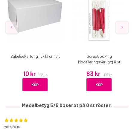
Bakelsekartong 18x13 cm Vit
ScrapCooking
Modelleringsverktyg 8 st
10 kr
83 kr
25 kr
119 kr
KÖP
KÖP
Medelbetyg
5
/5 baserat på
8
st röster.
2022-08-16