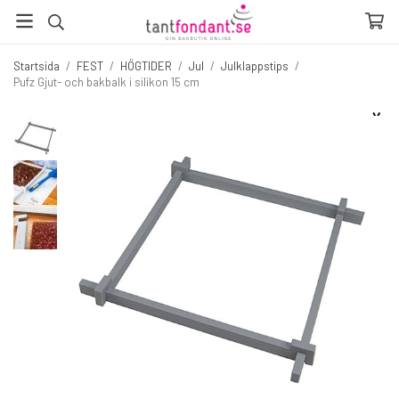
Startsida
/
FEST
/
HÖGTIDER
/
Jul
/
Julklappstips
/
Pufz Gjut- och bakbalk i silikon 15 cm
☓
Fler produkter du inte vill missa