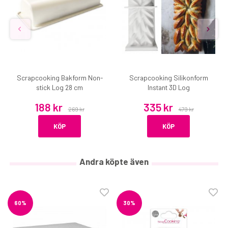
Scrapcooking Bakform Non-
Scrapcooking Silikonform
stick Log 28 cm
Instant 3D Log
188 kr
335 kr
269 kr
479 kr
KÖP
KÖP
Andra köpte även
60%
30%