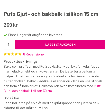
Pufz Gjut- och bakbalk i silikon 15 cm
269 kr
Finns i lager för omgående leverans
Decora spritspåse 40 cm - 24 pack
LÄGG I VARUKORGEN
8 Recensioner
65 kr
Produktbeskrivning:
€7.10
Baka som proffsen med Pufz bakbalkar - perfekt för kola, fudge,
marmeladkonfekt och mycket annat. De justerbara balkarna
KÖP
hjälper dig att avgränsa en yta i önskad storlek. Använd när du
gjuter choklad, bakar kladdkaka eller när du vill ha en viss storlek
och form på bakverket. Balkarna kan även kombineras med
Pufz
Gjut- och bakbalk i silikon 30 cm.
Gör så här:
Lägg balkarna på en plåt med bakplåtspapper och justera de 4
sidorna till det mått du vill ha.