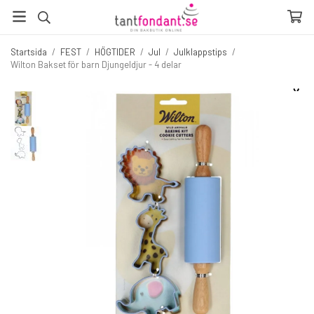
Startsida
/
FEST
/
HÖGTIDER
/
Jul
/
Julklappstips
/
Wilton Bakset för barn Djungeldjur - 4 delar
☓
Fler produkter du inte vill missa