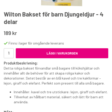
Wilton Bakset för barn Djungeldjur - 4
delar
189 kr
Sweet Value Sockerpasta Röd 200 g
Finns i lager för omgående leverans
LÄGG I VARUKORGEN
29 kr
Produktbeskrivning:
€3
Detta roliga bakset förvandlar små bagare till kökshjältar och
innehåller allt de behöver för att skapa roliga kakor och
KÖP
dekorationer. Setet består av en blå kavel och tre kakformar –
lejon, giraff och elefant. Perfekt som present till alla små bagare.
Innehåller: kavel och tre utstickare: lejon, giraff och elefant.
Tillverkat av hållbart material, säkert och lätt för barn att
använda.
Mått: