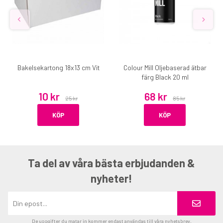
Bakelsekartong 18x13 cm Vit
Colour Mill Oljebaserad ätbar
färg Black 20 ml
10 kr
68 kr
25 kr
85 kr
KÖP
KÖP
Ta del av våra bästa erbjudanden &
nyheter!
De uppgifter du matar in kommer endast användas till våra nyhetsbrev.