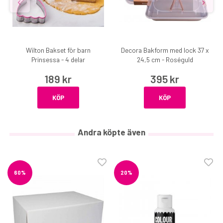
Wilton Bakset för barn
Decora Bakform med lock 37 x
Prinsessa - 4 delar
24,5 cm - Roséguld
189 kr
395 kr
KÖP
KÖP
Andra köpte även
60%
20%