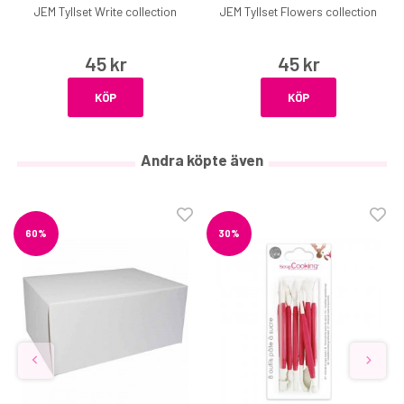
JEM Tyllset Write collection
JEM Tyllset Flowers collection
45 kr
45 kr
KÖP
KÖP
Andra köpte även
60%
30%