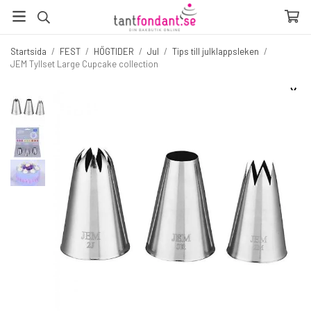
Startsida
/
FEST
/
HÖGTIDER
/
Jul
/
Tips till julklappsleken
/
JEM Tyllset Large Cupcake collection
☓
Fler produkter du inte vill missa