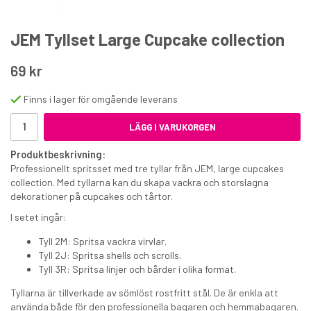
JEM Tyllset Large Cupcake collection
69 kr
Finns i lager för omgående leverans
Funcakes spritspåsar, 41 cm 10-pack
LÄGG I VARUKORGEN
Produktbeskrivning:
59 kr
Professionellt spritsset med tre tyllar från JEM, large cupcakes
€5.50
collection. Med tyllarna kan du skapa vackra och storslagna
dekorationer på cupcakes och tårtor.
KÖP
I setet ingår:
Tyll 2M: Spritsa vackra virvlar.
Tyll 2J: Spritsa shells och scrolls.
Tyll 3R: Spritsa linjer och bårder i olika format.
Tyllarna är tillverkade av sömlöst rostfritt stål. De är enkla att
använda både för den professionella bagaren och hemmabagaren.