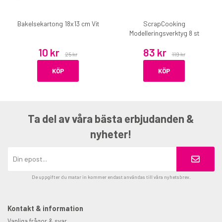
Bakelsekartong 18x13 cm Vit
ScrapCooking
Modelleringsverktyg 8 st
10 kr
83 kr
25 kr
119 kr
KÖP
KÖP
Ta del av våra bästa erbjudanden &
nyheter!
De uppgifter du matar in kommer endast användas till våra nyhetsbrev.
Kontakt & information
Vanliga frågor & svar