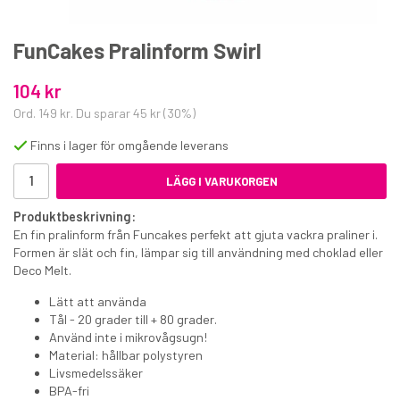
FunCakes Pralinform Swirl
104 kr
Ord.
149 kr
. Du sparar
45 kr
(
30
%)
Finns i lager för omgående leverans
Chokladskrapa 14 cm
LÄGG I VARUKORGEN
79 kr
Produktbeskrivning:
€7.20
En fin pralinform från Funcakes perfekt att gjuta vackra praliner i.
Formen är slät och fin, lämpar sig till användning med choklad eller
KÖP
Deco Melt.
Lätt att använda
Tål - 20 grader till + 80 grader.
Använd inte i mikrovågsugn!
Material: hållbar polystyren
Livsmedelssäker
BPA-fri