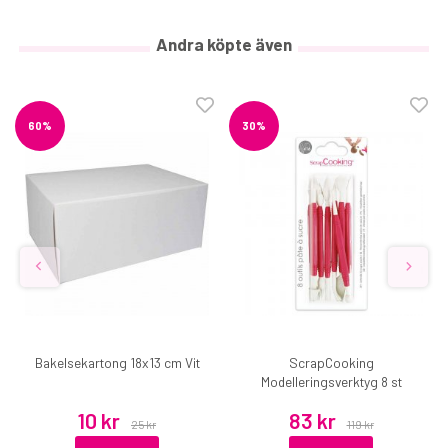
Andra köpte även
60%
30%
Bakelsekartong 18x13 cm Vit
ScrapCooking
Modelleringsverktyg 8 st
10 kr
83 kr
25 kr
119 kr