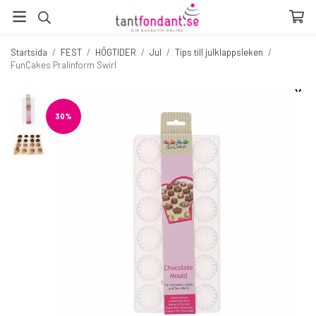
Startsida
/
FEST
/
HÖGTIDER
/
Jul
/
Tips till julklappsleken
/
FunCakes Pralinform Swirl
☓
Fler produkter du inte vill missa
30%