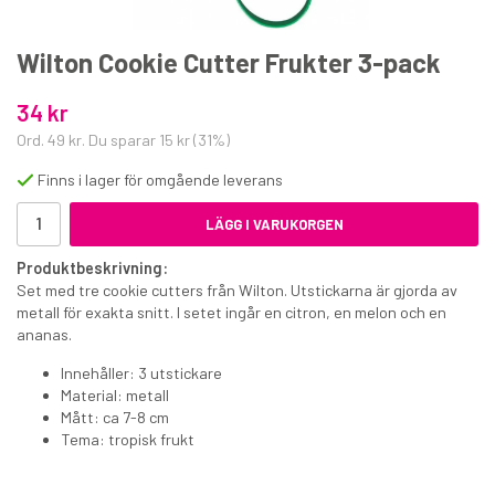
Wilton Cookie Cutter Frukter 3-pack
34 kr
Ord.
49 kr
. Du sparar
15 kr
(
31
%)
Finns i lager för omgående leverans
Wilton Icing Color Pink
LÄGG I VARUKORGEN
35 kr
Produktbeskrivning:
€3.80
Set med tre cookie cutters från Wilton. Utstickarna är gjorda av
metall för exakta snitt. I setet ingår en citron, en melon och en
KÖP
ananas.
Innehåller: 3 utstickare
Material: metall
Mått: ca 7-8 cm
Tema: tropisk frukt