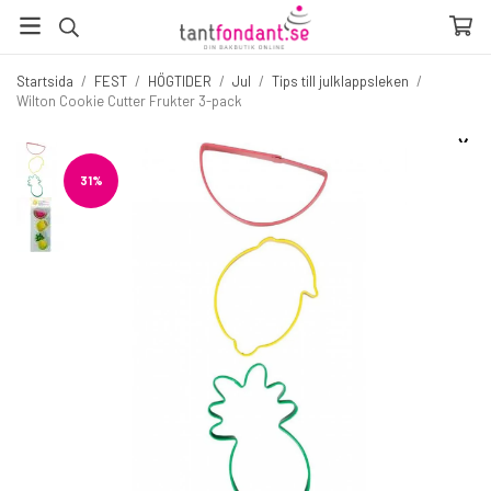
Startsida
/
FEST
/
HÖGTIDER
/
Jul
/
Tips till julklappsleken
/
Wilton Cookie Cutter Frukter 3-pack
☓
Fler produkter du inte vill missa
31%