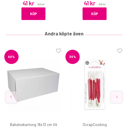
41 kr
41 kr
59 kr
59 kr
KÖP
KÖP
Andra köpte även
60%
30%
Bakelsekartong 18x13 cm Vit
ScrapCooking