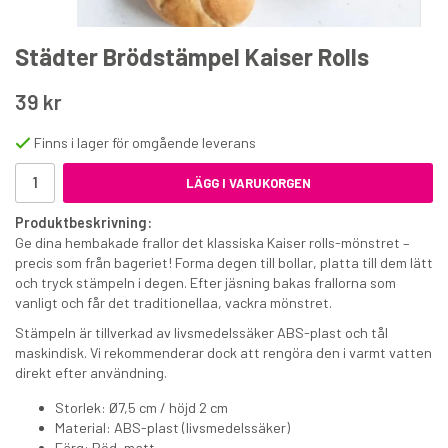
Städter Brödstämpel Kaiser Rolls
39 kr
Finns i lager för omgående leverans
Marsipan naturvit 500 g
LÄGG I VARUKORGEN
Produktbeskrivning:
54 kr
Ge dina hembakade frallor det klassiska Kaiser rolls-mönstret –
€5.90
precis som från bageriet! Forma degen till bollar, platta till dem lätt
och tryck stämpeln i degen. Efter jäsning bakas frallorna som
KÖP
vanligt och får det traditionellaa, vackra mönstret.
Stämpeln är tillverkad av livsmedelssäker ABS-plast och tål
maskindisk. Vi rekommenderar dock att rengöra den i varmt vatten
direkt efter användning.
Storlek: Ø7,5 cm / höjd 2 cm
Material: ABS-plast (livsmedelssäker)
Färg: Röd, matt