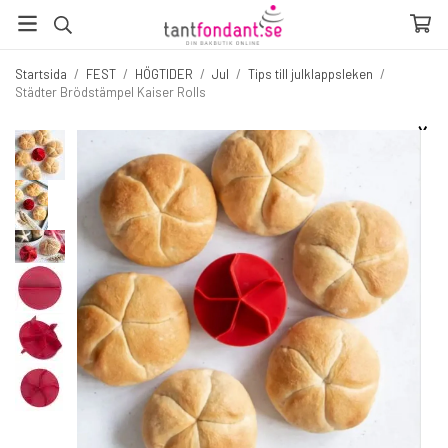
Startsida
/
FEST
/
HÖGTIDER
/
Jul
/
Tips till julklappsleken
/
Städter Brödstämpel Kaiser Rolls
☓
Fler produkter du inte vill missa