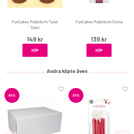
FunCakes Pralinform Twist
FunCakes Pralinform Dome
Swirl
149 kr
139 kr
KÖP
KÖP
Andra köpte även
60%
30%