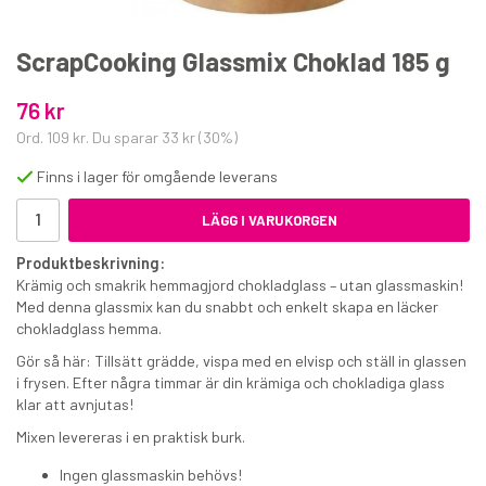
ScrapCooking Glassmix Choklad 185 g
76 kr
Ord.
109 kr
. Du sparar
33 kr
(
30
%)
Finns i lager för omgående leverans
Marsipan gul 500 g
LÄGG I VARUKORGEN
54 kr
Produktbeskrivning:
€5.90
Krämig och smakrik hemmagjord chokladglass – utan glassmaskin!
Med denna glassmix kan du snabbt och enkelt skapa en läcker
KÖP
chokladglass hemma.
Gör så här: Tillsätt grädde, vispa med en elvisp och ställ in glassen
i frysen. Efter några timmar är din krämiga och chokladiga glass
klar att avnjutas!
Mixen levereras i en praktisk burk.
Ingen glassmaskin behövs!