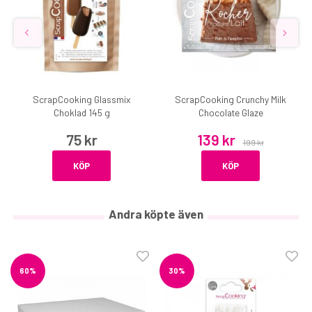
ScrapCooking Glassmix
ScrapCooking Crunchy Milk
Choklad 145 g
Chocolate Glaze
75 kr
139 kr
199 kr
KÖP
KÖP
Andra köpte även
60%
30%