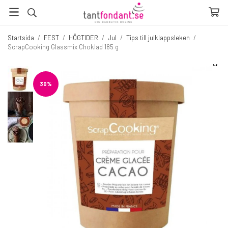
Startsida
/
FEST
/
HÖGTIDER
/
Jul
/
Tips till julklappsleken
/
ScrapCooking Glassmix Choklad 185 g
☓
Fler produkter du inte vill missa
30%