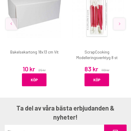
Bakelsekartong 18x13 cm Vit
ScrapCooking
Modelleringsverktyg 8 st
10 kr
83 kr
25 kr
119 kr
KÖP
KÖP
Ta del av våra bästa erbjudanden &
nyheter!