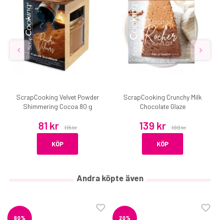
ScrapCooking Velvet Powder
ScrapCooking Crunchy Milk
Shimmering Cocoa 80 g
Chocolate Glaze
81 kr
139 kr
115 kr
199 kr
KÖP
KÖP
Andra köpte även
60%
20%