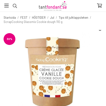
Startsida
/
FEST
/
HÖGTIDER
/
Jul
/
Tips till julklappsleken
/
ScrapCooking Glassmix Cookie dough 110 g
☓
Fler produkter du inte vill missa
30%