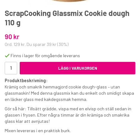
ScrapCooking Glassmix Cookie dough
110 g
90 kr
Ord.
129 kr
. Du sparar
39 kr
(
30
%)
Mix Vaniljkräm 500 g
Finns i lager för omgående leverans
LÄGG I VARUKORGEN
85 kr
€9.30
Produktbeskrivning:
Krämig och smakrik hemmagjord cookie dough-glass – utan
glassmaskin! Med denna glassmix kan du enkelt och smidigt skapa
KÖP
en läcker glass med kakdegssmak hemma.
Gör så här: Tillsätt grädde, vispa med en elvisp och ställ sedan in
glassen i frysen. Efter några timmar är din krämiga och smakrika
glass klar att avnjutas!
Mixen levereras i en praktisk burk.