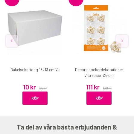
Bakelsekartong 18x13 cm Vit
Decora sockerdekorationer
Vita rosor Ø5 cm
10 kr
111 kr
25 kr
139 kr
KÖP
KÖP
Ta del av våra bästa erbjudanden &