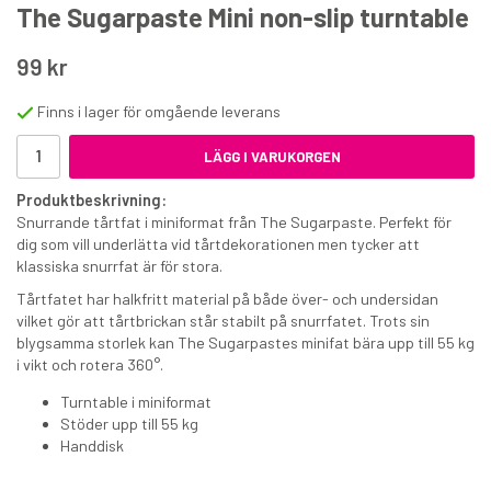
The Sugarpaste Mini non-slip turntable
99 kr
Finns i lager för omgående leverans
LÄGG I VARUKORGEN
Decora spritspåse 40 cm - 24 pack
Produktbeskrivning:
Snurrande tårtfat i miniformat från The Sugarpaste. Perfekt för
dig som vill underlätta vid tårtdekorationen men tycker att
65 kr
klassiska snurrfat är för stora.
€7.10
Tårtfatet har halkfritt material på både över- och undersidan
vilket gör att tårtbrickan står stabilt på snurrfatet. Trots sin
KÖP
blygsamma storlek kan The Sugarpastes minifat bära upp till 55 kg
i vikt och rotera 360°.
Turntable i miniformat
Stöder upp till 55 kg
Handdisk