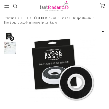
Startsida
/
FEST
/
HÖGTIDER
/
Jul
/
Tips till julklappsleken
/
The Sugarpaste Mini non-slip turntable
☓
Fler produkter du inte vill missa