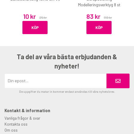
Modelleringsverktyg 8 st
10 kr
83 kr
25 kr
119 kr
KÖP
KÖP
Ta del av våra bästa erbjudanden &
nyheter!
De uppgifter du matar in kommer endast användas till våra nyhetsbrev.
Kontakt & information
Vanliga frågor & svar
Kontakta oss
Om oss