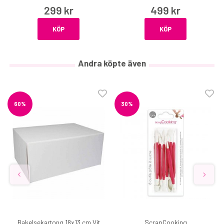
299 kr
499 kr
KÖP
KÖP
Andra köpte även
60%
30%
Bakelsekartong 18x13 cm Vit
ScrapCooking