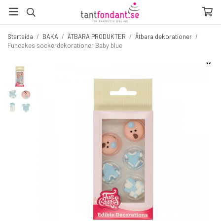
Startsida
/
BAKA
/
ÄTBARA PRODUKTER
/
Ätbara dekorationer
/
Funcakes sockerdekorationer Baby blue
☓
Fler produkter du inte vill missa