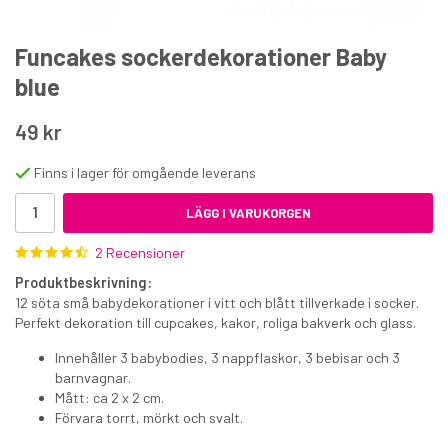
Funcakes sockerdekorationer Baby
blue
49 kr
Sockerdekorationer Lila blommor & blad
Finns i lager för omgående leverans
LÄGG I VARUKORGEN
35 kr
2 Recensioner
€3.30
Produktbeskrivning:
KÖP
12 söta små babydekorationer i vitt och blått tillverkade i socker.
Perfekt dekoration till cupcakes, kakor, roliga bakverk och glass.
Innehåller 3 babybodies, 3 nappflaskor, 3 bebisar och 3
barnvagnar.
Mått: ca 2 x 2 cm.
Förvara torrt, mörkt och svalt.