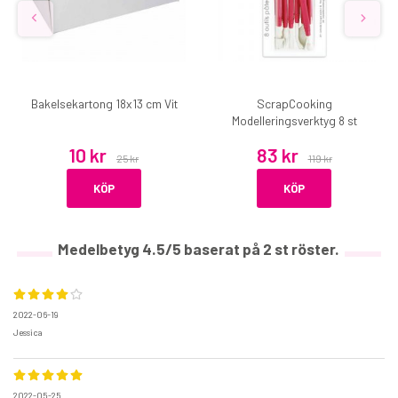
Bakelsekartong 18x13 cm Vit
ScrapCooking
Modelleringsverktyg 8 st
10 kr
83 kr
25 kr
119 kr
KÖP
KÖP
Medelbetyg
4.5
/5 baserat på
2
st röster.
2022-06-19
Jessica
2022-05-25