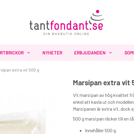
RTBRICKOR
NYHETER
ERBJUDANDEN
SOM
sipan extra vit 500 g
Marsipan extra vit 
Fler produkter du inte vill missa
Vit marsipan av hög kvalitet f
enkel att kavla ut och modelle
Marsipanen är extra vit, dock ej 
500 g marsipan räcker till en t
Innehåller 500 g.