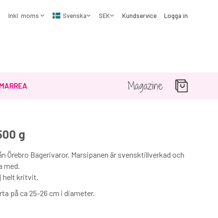
Kundservice
Logga in
Magazine
MARREA
500 g
☓
rån Örebro Bagerivaror. Marsipanen är svensktillverkad och
ra med.
helt kritvit.
årta på ca 25-26 cm i diameter.