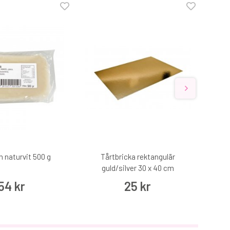
 naturvit 500 g
Tårtbricka rektangulär
Deko
guld/silver 30 x 40 cm
54 kr
25 kr