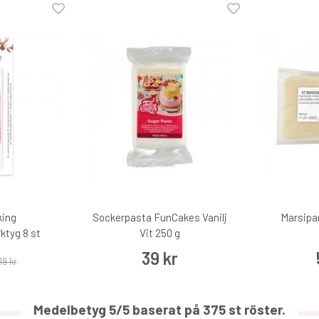
king
Sockerpasta FunCakes Vanilj
Marsipan
ktyg 8 st
Vit 250 g
39 kr
19 kr
Medelbetyg
5
/5 baserat på
375
st röster.