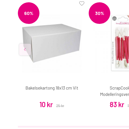
60%
30%
anilj
Bakelsekartong 18x13 cm Vit
ScrapCoo
Modelleringsver
10 kr
83 kr
25 kr
1