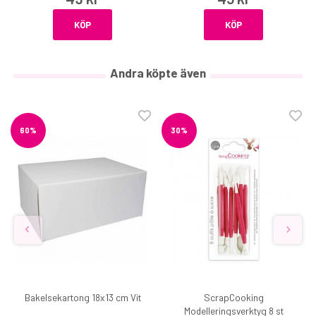
KÖP
KÖP
Andra köpte även
60%
30%
Bakelsekartong 18x13 cm Vit
ScrapCooking
Modelleringsverktyg 8 st