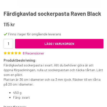
Färdigkavlad sockerpasta Raven Black
115 kr
Finns i lager för omgående leverans
Sockerpasta FunCakes Botanical Green 250 g
LÄGG I VARUKORGEN
8 Recensioner
39 kr
Produktbeskrivning:
€4
Färdigkavlad sockerpasta i svart. Allt du behöver göra är att
öppna förpackningen, rulla ut sockerpastan och täcka tårtan. Lätt
KÖP
som en plätt.
Plattan är 36 cm i diameter och ca 3 mm tjock. Räcker till en tårta
på 20 cm i diameter.
450 g
Färg: svart
Ingredienser: