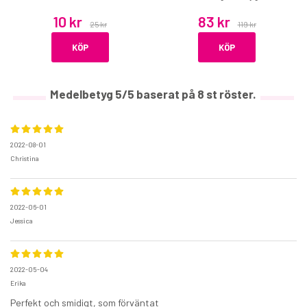
10 kr
83 kr
25 kr
119 kr
KÖP
KÖP
Medelbetyg
5
/5 baserat på
8
st röster.
2022-08-01
Christina
2022-06-01
Jessica
2022-05-04
Erika
Perfekt och smidigt, som förväntat