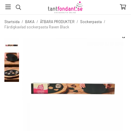
Startsida
/
BAKA
/
ÄTBARA PRODUKTER
/
Sockerpasta
/
Färdigkavlad sockerpasta Raven Black
☓
Fler produkter du inte vill missa