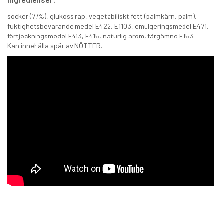
socker (77%), glukossirap, vegetabiliskt fett (palmkärn, palm),
fuktighetsbevarande medel E422, E1103, emulgeringsmedel E471,
förtjockningsmedel E413, E415, naturlig arom, färgämne E153.
Kan innehålla spår av NÖTTER.